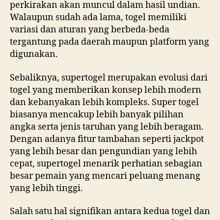
perkirakan akan muncul dalam hasil undian.
Walaupun sudah ada lama, togel memiliki
variasi dan aturan yang berbeda-beda
tergantung pada daerah maupun platform yang
digunakan.
Sebaliknya, supertogel merupakan evolusi dari
togel yang memberikan konsep lebih modern
dan kebanyakan lebih kompleks. Super togel
biasanya mencakup lebih banyak pilihan
angka serta jenis taruhan yang lebih beragam.
Dengan adanya fitur tambahan seperti jackpot
yang lebih besar dan pengundian yang lebih
cepat, supertogel menarik perhatian sebagian
besar pemain yang mencari peluang menang
yang lebih tinggi.
Salah satu hal signifikan antara kedua togel dan