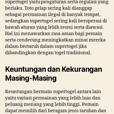
supertogel yaitu pengaturan serta regulasi yang
berlaku. Toto gelap sering kali dianggap
sebagai permainan ilegal di banyak tempat,
sedangkan supertogel sering kali beroperasi di
bawah aturan yang lebih resmi serta diawasi.
Hal ini menawarkan rasa aman bagi pemain
serta cenderung meningkatkan minat mereka
dalam bertaruh dalam supertogel jika
dibandingkan dengan togel tradisional.
Keuntungan dan Kekurangan
Masing-Masing
Keuntungan bermain supertogel antara lain
yaitu variasi permainan yang lebih luas dan
peluang menang yang lebih tinggi. Pemain
dapat memilih dari beragam jenis taruhan dan