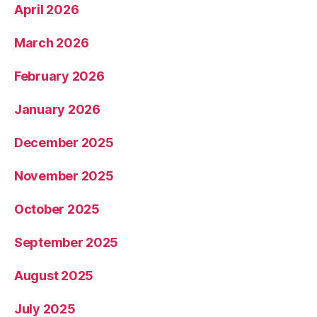
April 2026
March 2026
February 2026
January 2026
December 2025
November 2025
October 2025
September 2025
August 2025
July 2025