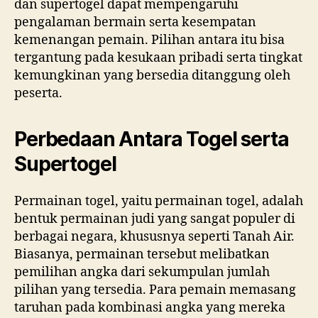
dan supertogel dapat mempengaruhi
pengalaman bermain serta kesempatan
kemenangan pemain. Pilihan antara itu bisa
tergantung pada kesukaan pribadi serta tingkat
kemungkinan yang bersedia ditanggung oleh
peserta.
Perbedaan Antara Togel serta
Supertogel
Permainan togel, yaitu permainan togel, adalah
bentuk permainan judi yang sangat populer di
berbagai negara, khususnya seperti Tanah Air.
Biasanya, permainan tersebut melibatkan
pemilihan angka dari sekumpulan jumlah
pilihan yang tersedia. Para pemain memasang
taruhan pada kombinasi angka yang mereka