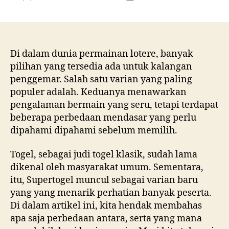
author
date
Di dalam dunia permainan lotere, banyak
pilihan yang tersedia ada untuk kalangan
penggemar. Salah satu varian yang paling
populer adalah. Keduanya menawarkan
pengalaman bermain yang seru, tetapi terdapat
beberapa perbedaan mendasar yang perlu
dipahami dipahami sebelum memilih.
Togel, sebagai judi togel klasik, sudah lama
dikenal oleh masyarakat umum. Sementara,
itu, Supertogel muncul sebagai varian baru
yang yang menarik perhatian banyak peserta.
Di dalam artikel ini, kita hendak membahas
apa saja perbedaan antara, serta yang mana