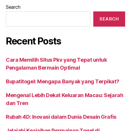
Search
SEARCH
Recent Posts
Cara Memilih Situs Pkv yang Tepat untuk
Pengalaman Bermain Optimal
Bupatitogel: Mengapa Banyak yang Terpikat?
Mengenal Lebih Dekat Keluaran Macau: Sejarah
dan Tren
Rubah 4D: Inovasi dalam Dunia Desain Grafis
Jelajahi Keajaiban Permainan Togel di