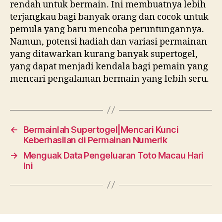
rendah untuk bermain. Ini membuatnya lebih
terjangkau bagi banyak orang dan cocok untuk
pemula yang baru mencoba peruntungannya.
Namun, potensi hadiah dan variasi permainan
yang ditawarkan kurang banyak supertogel,
yang dapat menjadi kendala bagi pemain yang
mencari pengalaman bermain yang lebih seru.
←
Bermainlah Supertogel|Mencari Kunci
Keberhasilan di Permainan Numerik
→
Menguak Data Pengeluaran Toto Macau Hari
Ini