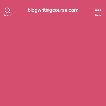
blogwritingcourse.com
Search
Menu