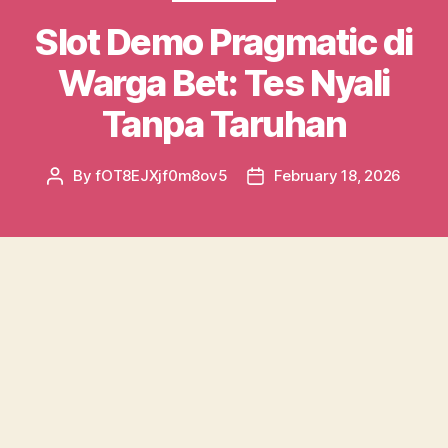
Slot Demo Pragmatic di
Warga Bet: Tes Nyali
Tanpa Taruhan
By
fOT8EJXjf0m8ov5
February 18, 2026
Post
Post
author
date
Wargabet merupakan sebuah media
permainan daring yang semakin semakin
terkenal di kalangan pencinta perjudian.
Melalui ragam ragam permainan yang
ditawarkan, platform ini menawarkan sensasi
yang menarik dan mengasyikkan bagi para