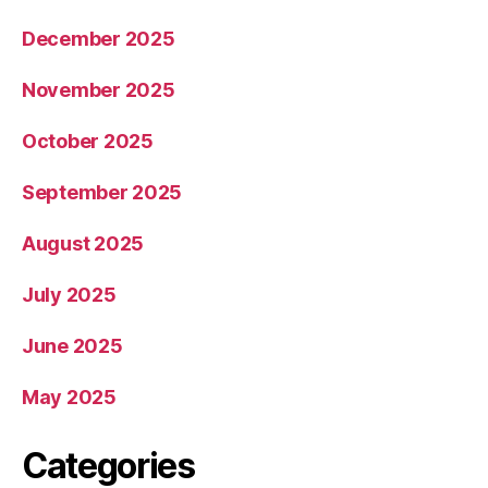
December 2025
November 2025
October 2025
September 2025
August 2025
July 2025
June 2025
May 2025
Categories