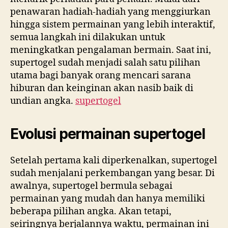
penawaran hadiah-hadiah yang menggiurkan
hingga sistem permainan yang lebih interaktif,
semua langkah ini dilakukan untuk
meningkatkan pengalaman bermain. Saat ini,
supertogel sudah menjadi salah satu pilihan
utama bagi banyak orang mencari sarana
hiburan dan keinginan akan nasib baik di
undian angka.
supertogel
Evolusi permainan supertogel
Setelah pertama kali diperkenalkan, supertogel
sudah menjalani perkembangan yang besar. Di
awalnya, supertogel bermula sebagai
permainan yang mudah dan hanya memiliki
beberapa pilihan angka. Akan tetapi,
seiringnya berjalannya waktu, permainan ini