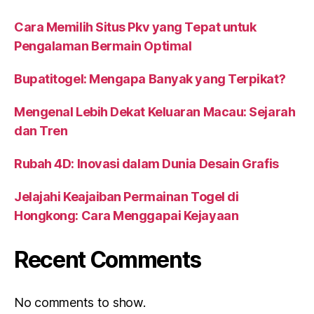
Cara Memilih Situs Pkv yang Tepat untuk
Pengalaman Bermain Optimal
Bupatitogel: Mengapa Banyak yang Terpikat?
Mengenal Lebih Dekat Keluaran Macau: Sejarah
dan Tren
Rubah 4D: Inovasi dalam Dunia Desain Grafis
Jelajahi Keajaiban Permainan Togel di
Hongkong: Cara Menggapai Kejayaan
Recent Comments
No comments to show.