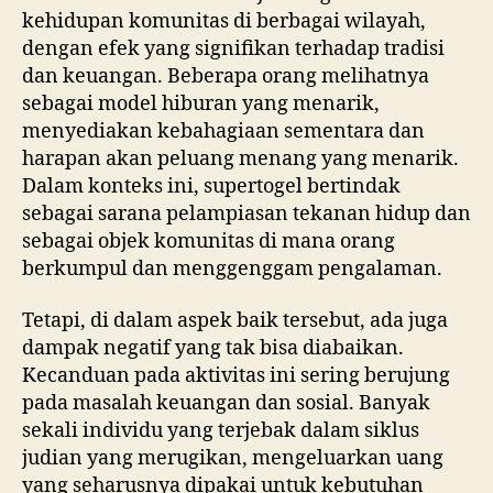
kehidupan komunitas di berbagai wilayah,
dengan efek yang signifikan terhadap tradisi
dan keuangan. Beberapa orang melihatnya
sebagai model hiburan yang menarik,
menyediakan kebahagiaan sementara dan
harapan akan peluang menang yang menarik.
Dalam konteks ini, supertogel bertindak
sebagai sarana pelampiasan tekanan hidup dan
sebagai objek komunitas di mana orang
berkumpul dan menggenggam pengalaman.
Tetapi, di dalam aspek baik tersebut, ada juga
dampak negatif yang tak bisa diabaikan.
Kecanduan pada aktivitas ini sering berujung
pada masalah keuangan dan sosial. Banyak
sekali individu yang terjebak dalam siklus
judian yang merugikan, mengeluarkan uang
yang seharusnya dipakai untuk kebutuhan