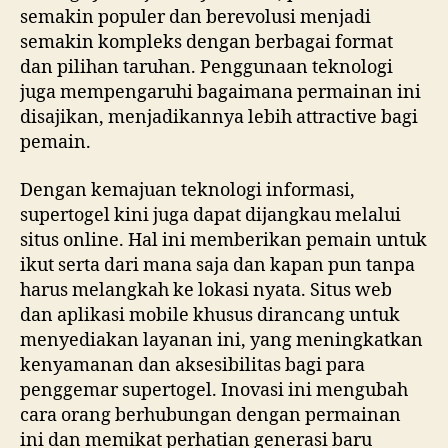
semakin populer dan berevolusi menjadi
semakin kompleks dengan berbagai format
dan pilihan taruhan. Penggunaan teknologi
juga mempengaruhi bagaimana permainan ini
disajikan, menjadikannya lebih attractive bagi
pemain.
Dengan kemajuan teknologi informasi,
supertogel kini juga dapat dijangkau melalui
situs online. Hal ini memberikan pemain untuk
ikut serta dari mana saja dan kapan pun tanpa
harus melangkah ke lokasi nyata. Situs web
dan aplikasi mobile khusus dirancang untuk
menyediakan layanan ini, yang meningkatkan
kenyamanan dan aksesibilitas bagi para
penggemar supertogel. Inovasi ini mengubah
cara orang berhubungan dengan permainan
ini dan memikat perhatian generasi baru