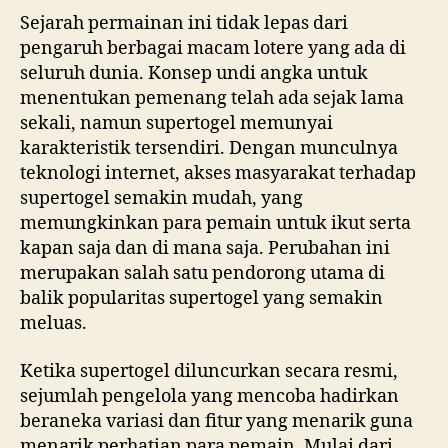
Sejarah permainan ini tidak lepas dari
pengaruh berbagai macam lotere yang ada di
seluruh dunia. Konsep undi angka untuk
menentukan pemenang telah ada sejak lama
sekali, namun supertogel memunyai
karakteristik tersendiri. Dengan munculnya
teknologi internet, akses masyarakat terhadap
supertogel semakin mudah, yang
memungkinkan para pemain untuk ikut serta
kapan saja dan di mana saja. Perubahan ini
merupakan salah satu pendorong utama di
balik popularitas supertogel yang semakin
meluas.
Ketika supertogel diluncurkan secara resmi,
sejumlah pengelola yang mencoba hadirkan
beraneka variasi dan fitur yang menarik guna
menarik perhatian para pemain. Mulai dari