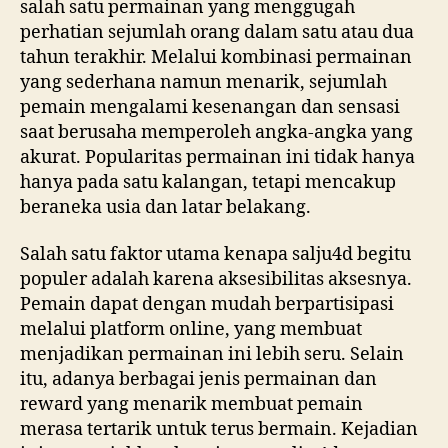
salah satu permainan yang menggugah
perhatian sejumlah orang dalam satu atau dua
tahun terakhir. Melalui kombinasi permainan
yang sederhana namun menarik, sejumlah
pemain mengalami kesenangan dan sensasi
saat berusaha memperoleh angka-angka yang
akurat. Popularitas permainan ini tidak hanya
hanya pada satu kalangan, tetapi mencakup
beraneka usia dan latar belakang.
Salah satu faktor utama kenapa salju4d begitu
populer adalah karena aksesibilitas aksesnya.
Pemain dapat dengan mudah berpartisipasi
melalui platform online, yang membuat
menjadikan permainan ini lebih seru. Selain
itu, adanya berbagai jenis permainan dan
reward yang menarik membuat pemain
merasa tertarik untuk terus bermain. Kejadian