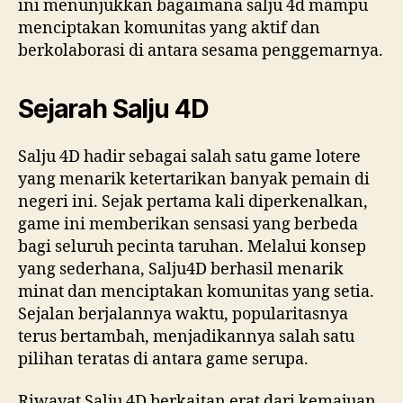
ini menunjukkan bagaimana salju 4d mampu
menciptakan komunitas yang aktif dan
berkolaborasi di antara sesama penggemarnya.
Sejarah Salju 4D
Salju 4D hadir sebagai salah satu game lotere
yang menarik ketertarikan banyak pemain di
negeri ini. Sejak pertama kali diperkenalkan,
game ini memberikan sensasi yang berbeda
bagi seluruh pecinta taruhan. Melalui konsep
yang sederhana, Salju4D berhasil menarik
minat dan menciptakan komunitas yang setia.
Sejalan berjalannya waktu, popularitasnya
terus bertambah, menjadikannya salah satu
pilihan teratas di antara game serupa.
Riwayat Salju 4D berkaitan erat dari kemajuan