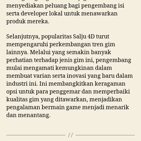
menyediakan peluang bagi pengembang isi
serta developer lokal untuk menawarkan
produk mereka.
Selanjutnya, popularitas Salju 4D turut
mempengaruhi perkembangan tren gim
lainnya. Melalui yang semakin banyak
perhatian terhadap jenis gim ini, pengembang
mulai mengamati kemungkinan dalam
membuat varian serta inovasi yang baru dalam
industri ini. Ini membangkitkan keragaman
opsi untuk para penggemar dan memperbaiki
kualitas gim yang ditawarkan, menjadikan
pengalaman bermain game menjadi menarik
dan menantang.