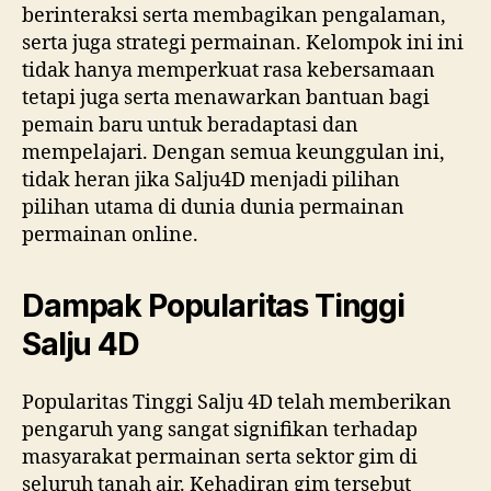
berinteraksi serta membagikan pengalaman,
serta juga strategi permainan. Kelompok ini ini
tidak hanya memperkuat rasa kebersamaan
tetapi juga serta menawarkan bantuan bagi
pemain baru untuk beradaptasi dan
mempelajari. Dengan semua keunggulan ini,
tidak heran jika Salju4D menjadi pilihan
pilihan utama di dunia dunia permainan
permainan online.
Dampak Popularitas Tinggi
Salju 4D
Popularitas Tinggi Salju 4D telah memberikan
pengaruh yang sangat signifikan terhadap
masyarakat permainan serta sektor gim di
seluruh tanah air. Kehadiran gim tersebut