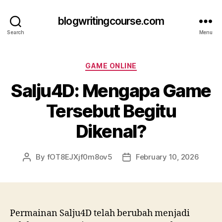
blogwritingcourse.com
Search
Menu
Categories
GAME ONLINE
Salju4D: Mengapa Game
Tersebut Begitu
Dikenal?
By
fOT8EJXjf0m8ov5
February 10, 2026
Post
Post
author
date
Permainan Salju4D telah berubah menjadi