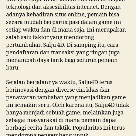
teknologi dan aksesibilitas internet. Dengan
adanya kehadiran situs online, pemain bisa
secara mudah berpartisipasi dalam game ini
setiap waktu dan di mana saja. Ini merupakan
salah satu faktor yang mendorong
pertumbuhan Salju 4D. Di samping itu, cara
pendaftaran dan transaksi yang ringan juga
menambah daya tarik bagi seluruh pemain
baru.
Sejalan berjalannya waktu, Salju4D terus
berinovasi dengan diverse ciri khas dan
penawaran tambahan yang menjadikan game
ini semakin seru. Oleh karena itu, Salju4D tidak
hanya menjadi sebuah game, melainkan juga
sebagai masyarakat di mana pemain dapat
berbagi cerita dan taktik. Popularitas ini terus
mendorong pengembang untuk