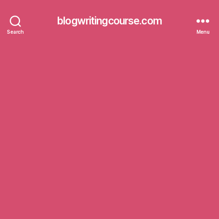
blogwritingcourse.com
Search
Menu