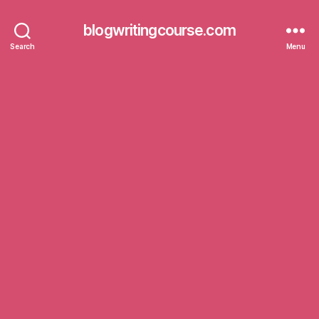
blogwritingcourse.com
Search
Menu