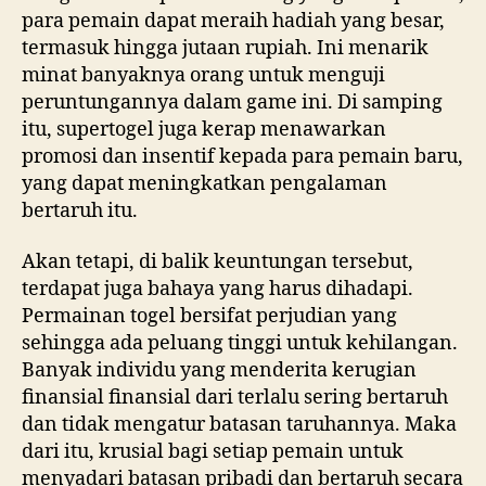
para pemain dapat meraih hadiah yang besar,
termasuk hingga jutaan rupiah. Ini menarik
minat banyaknya orang untuk menguji
peruntungannya dalam game ini. Di samping
itu, supertogel juga kerap menawarkan
promosi dan insentif kepada para pemain baru,
yang dapat meningkatkan pengalaman
bertaruh itu.
Akan tetapi, di balik keuntungan tersebut,
terdapat juga bahaya yang harus dihadapi.
Permainan togel bersifat perjudian yang
sehingga ada peluang tinggi untuk kehilangan.
Banyak individu yang menderita kerugian
finansial finansial dari terlalu sering bertaruh
dan tidak mengatur batasan taruhannya. Maka
dari itu, krusial bagi setiap pemain untuk
menyadari batasan pribadi dan bertaruh secara