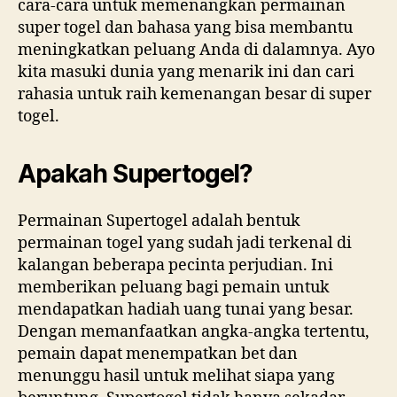
cara-cara untuk memenangkan permainan
super togel dan bahasa yang bisa membantu
meningkatkan peluang Anda di dalamnya. Ayo
kita masuki dunia yang menarik ini dan cari
rahasia untuk raih kemenangan besar di super
togel.
Apakah Supertogel?
Permainan Supertogel adalah bentuk
permainan togel yang sudah jadi terkenal di
kalangan beberapa pecinta perjudian. Ini
memberikan peluang bagi pemain untuk
mendapatkan hadiah uang tunai yang besar.
Dengan memanfaatkan angka-angka tertentu,
pemain dapat menempatkan bet dan
menunggu hasil untuk melihat siapa yang