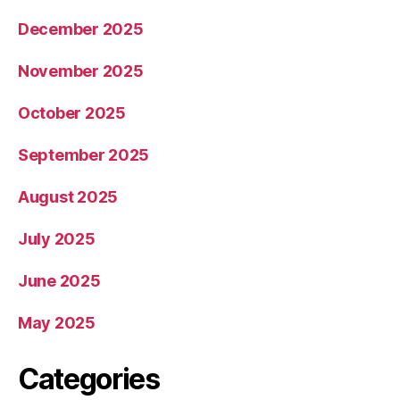
December 2025
November 2025
October 2025
September 2025
August 2025
July 2025
June 2025
May 2025
Categories