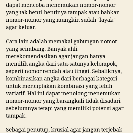
dapat mencoba menemukan nomor-nomor
yang tak henti-hentinya tampak atau bahkan
nomor-nomor yang mungkin sudah "layak"
agar keluar.
Cara lain adalah memakai gabungan nomor
yang seimbang. Banyak ahli
merekomendasikan agar jangan hanya
memilih angka dari satu-satunya kelompok,
seperti nomor rendah atau tinggi. Sebaliknya,
kombinasikan angka dari berbagai kategori
untuk menciptakan kombinasi yang lebih
variatif. Hal ini dapat menolong menemukan
nomor-nomor yang barangkali tidak disadari
sebelumnya tetapi yang memiliki potensi agar
tampak.
Sebagai penutup, krusial agar jangan terjebak