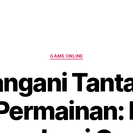
Categories
GAME ONLINE
ngani Tant
 Permainan: