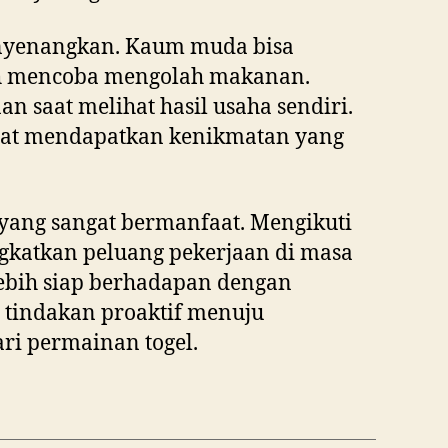
enyenangkan. Kaum muda bisa
lah mencoba mengolah makanan.
n saat melihat hasil usaha sendiri.
pat mendapatkan kenikmatan yang
 yang sangat bermanfaat. Mengikuti
ngkatkan peluang pekerjaan di masa
ebih siap berhadapan dengan
 tindakan proaktif menuju
ri permainan togel.