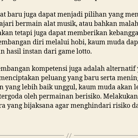
at baru juga dapat menjadi pilihan yang m
ajari bermain alat musik, atau bahkan ma
 akan tetapi juga dapat memberikan kebanggaa
embangan diri melalui hobi, kaum muda da
hasil instan dari game lotto.
gembangan kompetensi juga adalah alternatif
a menciptakan peluang yang baru serta meni
 yang lebih baik unggul, kaum muda akan l
tergoda oleh permainan berisiko. Melakukan
a yang bijaksana agar menghindari risiko da