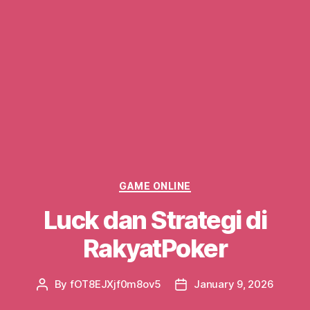
Categories
GAME ONLINE
Luck dan Strategi di
RakyatPoker
By
fOT8EJXjf0m8ov5
January 9, 2026
Post
Post
author
date