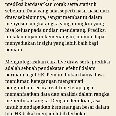
prediksi berdasarkan corak serta statistik
sebelum. Data yang ada, seperti hasil-hasil dari
draw sebelumnya, sangat membantu dalam
menyusun angka-angka yang mungkin yang
bisa keluar pada undian mendatang. Prediksi
ini tak menjamin kemenangan, namun dapat
menyediakan insight yang lebih baik bagi
pemain.
Mengintegrasikan cara live draw serta prediksi
adalah sebuah pendekatan efektif dalam
bermain togel HK. Pemain bukan hanya bisa
menikmati ketegangan mengamati
pengundian secara real-time tetapi juga
memanfaatkan data dan analisis dalam rangka
menentukan angka. Dengan demikian, asa
untuk mendapatkan kemenangan besar dalam
toto HK bakal menjadi lebih terbuka.