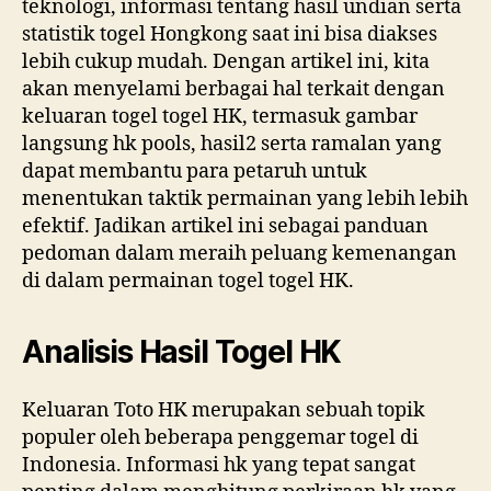
teknologi, informasi tentang hasil undian serta
statistik togel Hongkong saat ini bisa diakses
lebih cukup mudah. Dengan artikel ini, kita
akan menyelami berbagai hal terkait dengan
keluaran togel togel HK, termasuk gambar
langsung hk pools, hasil2 serta ramalan yang
dapat membantu para petaruh untuk
menentukan taktik permainan yang lebih lebih
efektif. Jadikan artikel ini sebagai panduan
pedoman dalam meraih peluang kemenangan
di dalam permainan togel togel HK.
Analisis Hasil Togel HK
Keluaran Toto HK merupakan sebuah topik
populer oleh beberapa penggemar togel di
Indonesia. Informasi hk yang tepat sangat