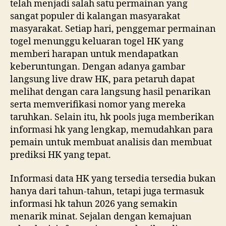
telah menjadi salah satu permainan yang
sangat populer di kalangan masyarakat
masyarakat. Setiap hari, penggemar permainan
togel menunggu keluaran togel HK yang
memberi harapan untuk mendapatkan
keberuntungan. Dengan adanya gambar
langsung live draw HK, para petaruh dapat
melihat dengan cara langsung hasil penarikan
serta memverifikasi nomor yang mereka
taruhkan. Selain itu, hk pools juga memberikan
informasi hk yang lengkap, memudahkan para
pemain untuk membuat analisis dan membuat
prediksi HK yang tepat.
Informasi data HK yang tersedia tersedia bukan
hanya dari tahun-tahun, tetapi juga termasuk
informasi hk tahun 2026 yang semakin
menarik minat. Sejalan dengan kemajuan