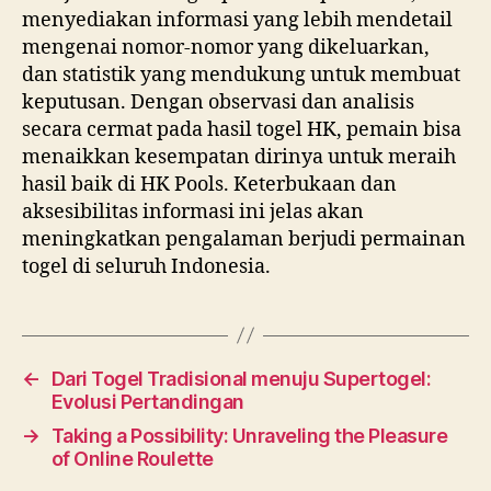
menyediakan informasi yang lebih mendetail
mengenai nomor-nomor yang dikeluarkan,
dan statistik yang mendukung untuk membuat
keputusan. Dengan observasi dan analisis
secara cermat pada hasil togel HK, pemain bisa
menaikkan kesempatan dirinya untuk meraih
hasil baik di HK Pools. Keterbukaan dan
aksesibilitas informasi ini jelas akan
meningkatkan pengalaman berjudi permainan
togel di seluruh Indonesia.
←
Dari Togel Tradisional menuju Supertogel:
Evolusi Pertandingan
→
Taking a Possibility: Unraveling the Pleasure
of Online Roulette