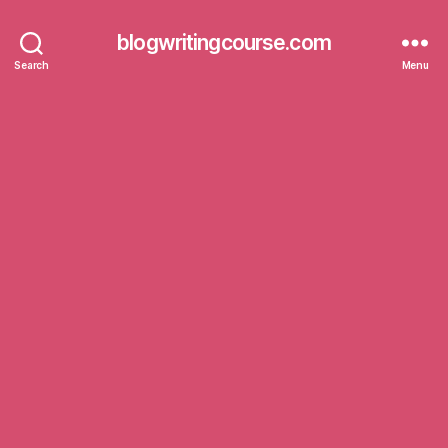
blogwritingcourse.com
Search
Menu