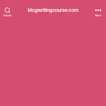
blogwritingcourse.com
Search
Menu