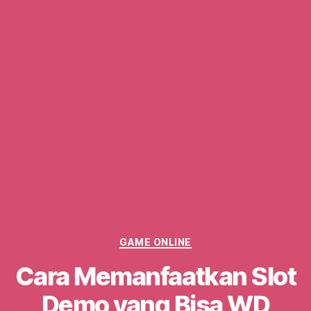
Categories
GAME ONLINE
Cara Memanfaatkan Slot
Demo yang Bisa WD