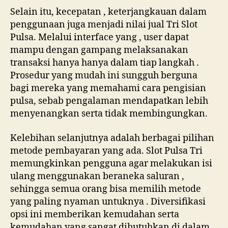
Selain itu, kecepatan , keterjangkauan dalam
penggunaan juga menjadi nilai jual Tri Slot
Pulsa. Melalui interface yang , user dapat
mampu dengan gampang melaksanakan
transaksi hanya hanya dalam tiap langkah .
Prosedur yang mudah ini sungguh berguna
bagi mereka yang memahami cara pengisian
pulsa, sebab pengalaman mendapatkan lebih
menyenangkan serta tidak membingungkan.
Kelebihan selanjutnya adalah berbagai pilihan
metode pembayaran yang ada. Slot Pulsa Tri
memungkinkan pengguna agar melakukan isi
ulang menggunakan beraneka saluran ,
sehingga semua orang bisa memilih metode
yang paling nyaman untuknya . Diversifikasi
opsi ini memberikan kemudahan serta
kemudahan yang sangat dibutuhkan di dalam