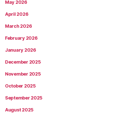
May 2026
April 2026
March 2026
February 2026
January 2026
December 2025
November 2025
October 2025
September 2025
August 2025