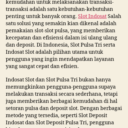
kemudahan untuk melaksanakan transaksi-
transaksi adalah satu kebutuhan-kebutuhan
penting untuk banyak orang.
Slot Indosat
Salah
satu solusi yang semakin kian dikenal adalah
pemakaian slot-slot pulsa, yang memberikan
kecepatan dan efisiensi dalam isi ulang ulang
dan deposit. Di Indonesia, Slot Pulsa Tri serta
Indosat Slot adalah pilihan utama untuk
pengguna yang ingin mendapatkan layanan
yang sangat cepat dan efisien.
Indosat Slot dan Slot Pulsa Tri bukan hanya
memungkinkan pengguna-pengguna supaya
melakukan transaksi secara sederhana, tetapi
juga memberikan berbagai kemudahan di hal
setoran pulsa dan deposit slot. Dengan berbagai
metode yang tersedia, seperti Slot Deposit
Indosat dan Slot Deposit Pulsa Tri, pengguna