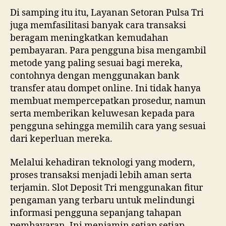
Di samping itu itu, Layanan Setoran Pulsa Tri
juga memfasilitasi banyak cara transaksi
beragam meningkatkan kemudahan
pembayaran. Para pengguna bisa mengambil
metode yang paling sesuai bagi mereka,
contohnya dengan menggunakan bank
transfer atau dompet online. Ini tidak hanya
membuat mempercepatkan prosedur, namun
serta memberikan keluwesan kepada para
pengguna sehingga memilih cara yang sesuai
dari keperluan mereka.
Melalui kehadiran teknologi yang modern,
proses transaksi menjadi lebih aman serta
terjamin. Slot Deposit Tri menggunakan fitur
pengaman yang terbaru untuk melindungi
informasi pengguna sepanjang tahapan
pembayaran. Ini menjamin setiap setiap