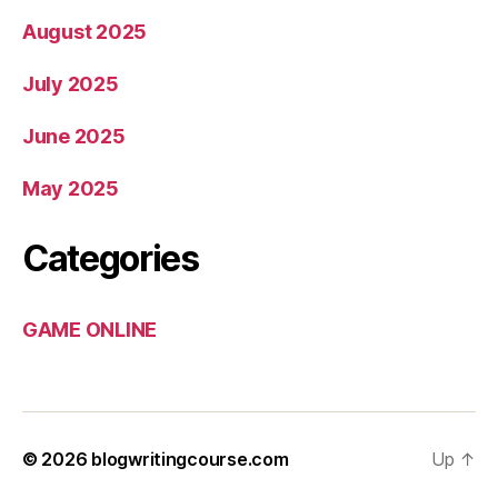
August 2025
July 2025
June 2025
May 2025
Categories
GAME ONLINE
© 2026
blogwritingcourse.com
Up
↑