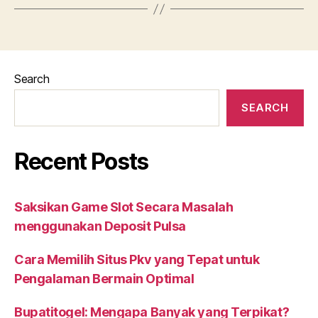
Search
SEARCH
Recent Posts
Saksikan Game Slot Secara Masalah
menggunakan Deposit Pulsa
Cara Memilih Situs Pkv yang Tepat untuk
Pengalaman Bermain Optimal
Bupatitogel: Mengapa Banyak yang Terpikat?