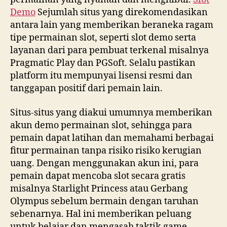
Demo
Sejumlah situs yang direkomendasikan
antara lain yang memberikan beraneka ragam
tipe permainan slot, seperti slot demo serta
layanan dari para pembuat terkenal misalnya
Pragmatic Play dan PGSoft. Selalu pastikan
platform itu mempunyai lisensi resmi dan
tanggapan positif dari pemain lain.
Situs-situs yang diakui umumnya memberikan
akun demo permainan slot, sehingga para
pemain dapat latihan dan memahami berbagai
fitur permainan tanpa risiko risiko kerugian
uang. Dengan menggunakan akun ini, para
pemain dapat mencoba slot secara gratis
misalnya Starlight Princess atau Gerbang
Olympus sebelum bermain dengan taruhan
sebenarnya. Hal ini memberikan peluang
untuk belajar dan mengasah taktik game.