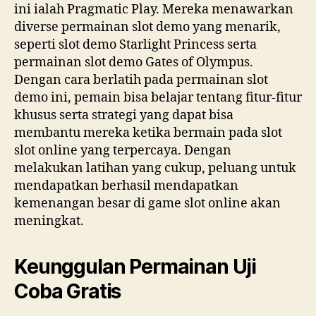
ini ialah Pragmatic Play. Mereka menawarkan
diverse permainan slot demo yang menarik,
seperti slot demo Starlight Princess serta
permainan slot demo Gates of Olympus.
Dengan cara berlatih pada permainan slot
demo ini, pemain bisa belajar tentang fitur-fitur
khusus serta strategi yang dapat bisa
membantu mereka ketika bermain pada slot
slot online yang terpercaya. Dengan
melakukan latihan yang cukup, peluang untuk
mendapatkan berhasil mendapatkan
kemenangan besar di game slot online akan
meningkat.
Keunggulan Permainan Uji
Coba Gratis