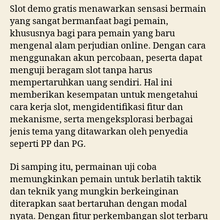
Slot demo gratis menawarkan sensasi bermain
yang sangat bermanfaat bagi pemain,
khususnya bagi para pemain yang baru
mengenal alam perjudian online. Dengan cara
menggunakan akun percobaan, peserta dapat
menguji beragam slot tanpa harus
mempertaruhkan uang sendiri. Hal ini
memberikan kesempatan untuk mengetahui
cara kerja slot, mengidentifikasi fitur dan
mekanisme, serta mengeksplorasi berbagai
jenis tema yang ditawarkan oleh penyedia
seperti PP dan PG.
Di samping itu, permainan uji coba
memungkinkan pemain untuk berlatih taktik
dan teknik yang mungkin berkeinginan
diterapkan saat bertaruhan dengan modal
nyata. Dengan fitur perkembangan slot terbaru