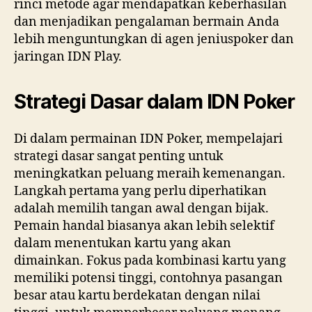
rinci metode agar mendapatkan keberhasilan
dan menjadikan pengalaman bermain Anda
lebih menguntungkan di agen jeniuspoker dan
jaringan IDN Play.
Strategi Dasar dalam IDN Poker
Di dalam permainan IDN Poker, mempelajari
strategi dasar sangat penting untuk
meningkatkan peluang meraih kemenangan.
Langkah pertama yang perlu diperhatikan
adalah memilih tangan awal dengan bijak.
Pemain handal biasanya akan lebih selektif
dalam menentukan kartu yang akan
dimainkan. Fokus pada kombinasi kartu yang
memiliki potensi tinggi, contohnya pasangan
besar atau kartu berdekatan dengan nilai