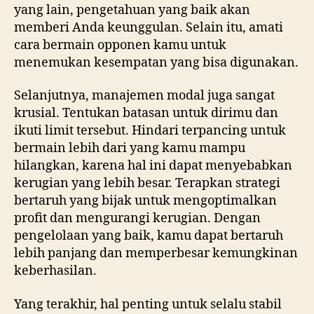
yang lain, pengetahuan yang baik akan
memberi Anda keunggulan. Selain itu, amati
cara bermain opponen kamu untuk
menemukan kesempatan yang bisa digunakan.
Selanjutnya, manajemen modal juga sangat
krusial. Tentukan batasan untuk dirimu dan
ikuti limit tersebut. Hindari terpancing untuk
bermain lebih dari yang kamu mampu
hilangkan, karena hal ini dapat menyebabkan
kerugian yang lebih besar. Terapkan strategi
bertaruh yang bijak untuk mengoptimalkan
profit dan mengurangi kerugian. Dengan
pengelolaan yang baik, kamu dapat bertaruh
lebih panjang dan memperbesar kemungkinan
keberhasilan.
Yang terakhir, hal penting untuk selalu stabil