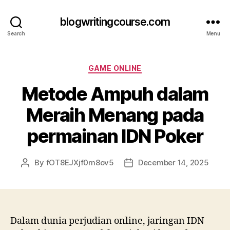
blogwritingcourse.com
Search
Menu
Categories
GAME ONLINE
Metode Ampuh dalam
Meraih Menang pada
permainan IDN Poker
By
fOT8EJXjf0m8ov5
December 14, 2025
Post
Post
author
date
Dalam dunia perjudian online, jaringan IDN