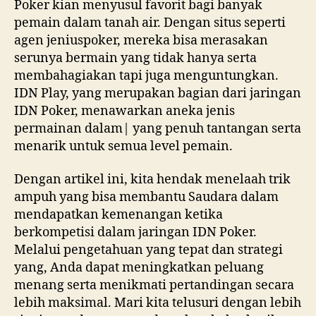
Poker kian menyusul favorit bagi banyak
pemain dalam tanah air. Dengan situs seperti
agen jeniuspoker, mereka bisa merasakan
serunya bermain yang tidak hanya serta
membahagiakan tapi juga menguntungkan.
IDN Play, yang merupakan bagian dari jaringan
IDN Poker, menawarkan aneka jenis
permainan dalam| yang penuh tantangan serta
menarik untuk semua level pemain.
Dengan artikel ini, kita hendak menelaah trik
ampuh yang bisa membantu Saudara dalam
mendapatkan kemenangan ketika
berkompetisi dalam jaringan IDN Poker.
Melalui pengetahuan yang tepat dan strategi
yang, Anda dapat meningkatkan peluang
menang serta menikmati pertandingan secara
lebih maksimal. Mari kita telusuri dengan lebih