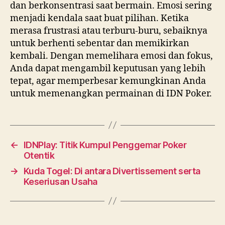
dan berkonsentrasi saat bermain. Emosi sering
menjadi kendala saat buat pilihan. Ketika
merasa frustrasi atau terburu-buru, sebaiknya
untuk berhenti sebentar dan memikirkan
kembali. Dengan memelihara emosi dan fokus,
Anda dapat mengambil keputusan yang lebih
tepat, agar memperbesar kemungkinan Anda
untuk memenangkan permainan di IDN Poker.
←
IDNPlay: Titik Kumpul Penggemar Poker
Otentik
→
Kuda Togel: Di antara Divertissement serta
Keseriusan Usaha