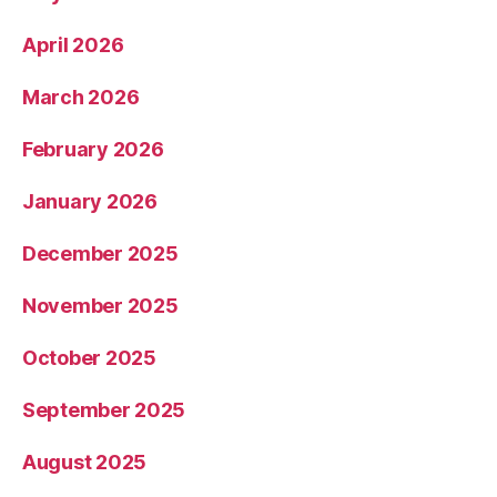
April 2026
March 2026
February 2026
January 2026
December 2025
November 2025
October 2025
September 2025
August 2025