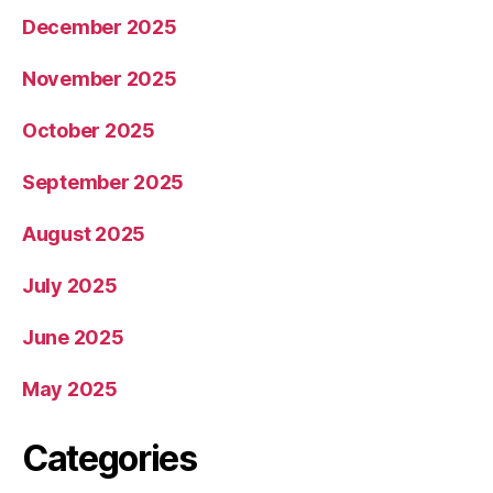
December 2025
November 2025
October 2025
September 2025
August 2025
July 2025
June 2025
May 2025
Categories