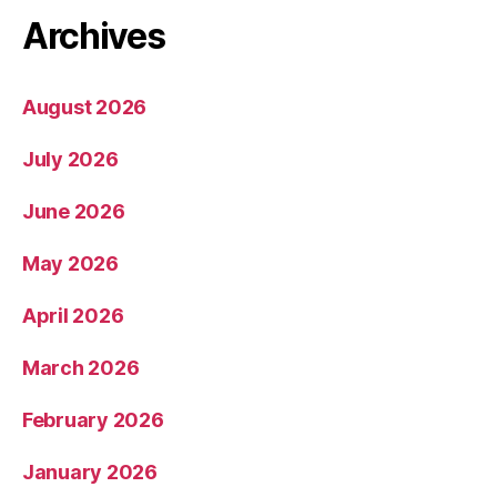
Archives
August 2026
July 2026
June 2026
May 2026
April 2026
March 2026
February 2026
January 2026