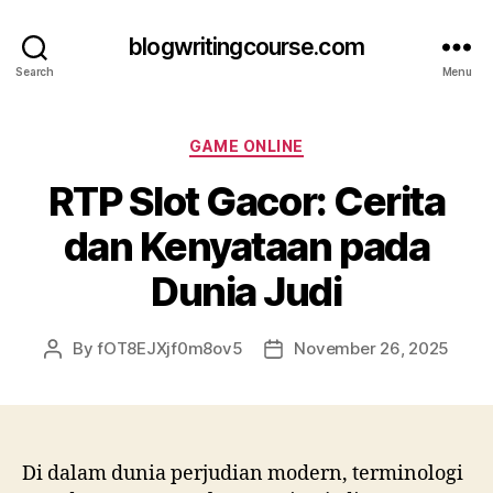
blogwritingcourse.com
Search
Menu
Categories
GAME ONLINE
RTP Slot Gacor: Cerita
dan Kenyataan pada
Dunia Judi
By
fOT8EJXjf0m8ov5
November 26, 2025
Post
Post
author
date
Di dalam dunia perjudian modern, terminologi