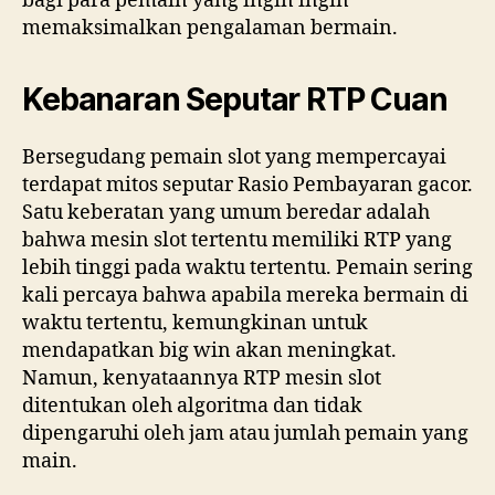
bagi para pemain yang ingin ingin
memaksimalkan pengalaman bermain.
Kebanaran Seputar RTP Cuan
Bersegudang pemain slot yang mempercayai
terdapat mitos seputar Rasio Pembayaran gacor.
Satu keberatan yang umum beredar adalah
bahwa mesin slot tertentu memiliki RTP yang
lebih tinggi pada waktu tertentu. Pemain sering
kali percaya bahwa apabila mereka bermain di
waktu tertentu, kemungkinan untuk
mendapatkan big win akan meningkat.
Namun, kenyataannya RTP mesin slot
ditentukan oleh algoritma dan tidak
dipengaruhi oleh jam atau jumlah pemain yang
main.