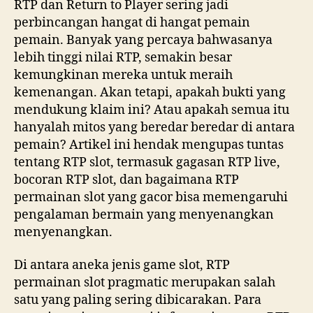
RTP dan Return to Player sering jadi
perbincangan hangat di hangat pemain
pemain. Banyak yang percaya bahwasanya
lebih tinggi nilai RTP, semakin besar
kemungkinan mereka untuk meraih
kemenangan. Akan tetapi, apakah bukti yang
mendukung klaim ini? Atau apakah semua itu
hanyalah mitos yang beredar beredar di antara
pemain? Artikel ini hendak mengupas tuntas
tentang RTP slot, termasuk gagasan RTP live,
bocoran RTP slot, dan bagaimana RTP
permainan slot yang gacor bisa memengaruhi
pengalaman bermain yang menyenangkan
menyenangkan.
Di antara aneka jenis game slot, RTP
permainan slot pragmatic merupakan salah
satu yang paling sering dibicarakan. Para