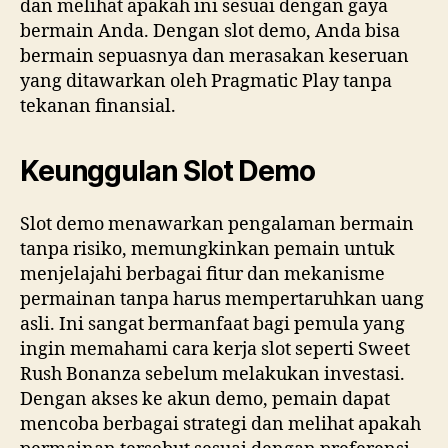
dan melihat apakah ini sesuai dengan gaya
bermain Anda. Dengan slot demo, Anda bisa
bermain sepuasnya dan merasakan keseruan
yang ditawarkan oleh Pragmatic Play tanpa
tekanan finansial.
Keunggulan Slot Demo
Slot demo menawarkan pengalaman bermain
tanpa risiko, memungkinkan pemain untuk
menjelajahi berbagai fitur dan mekanisme
permainan tanpa harus mempertaruhkan uang
asli. Ini sangat bermanfaat bagi pemula yang
ingin memahami cara kerja slot seperti Sweet
Rush Bonanza sebelum melakukan investasi.
Dengan akses ke akun demo, pemain dapat
mencoba berbagai strategi dan melihat apakah