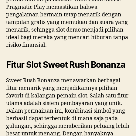
Pragmatic Play memastikan bahwa
pengalaman bermain tetap menarik dengan
tampilan grafis yang memukau dan suara yang
menarik, sehingga slot demo menjadi pilihan
ideal bagi mereka yang mencari hiburan tanpa
risiko finansial.
Fitur Slot Sweet Rush Bonanza
Sweet Rush Bonanza menawarkan berbagai
fitur menarik yang menjadikannya pilihan
favorit di kalangan pemain slot. Salah satu fitur
utama adalah sistem pembayaran yang unik.
Dalam permainan ini, kombinasi simbol yang
berhasil dapat terbentuk di mana saja pada
gulungan, sehingga memberikan peluang lebih
besar untuk menang. Dengan banyaknya