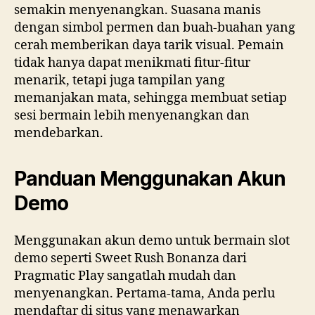
semakin menyenangkan. Suasana manis
dengan simbol permen dan buah-buahan yang
cerah memberikan daya tarik visual. Pemain
tidak hanya dapat menikmati fitur-fitur
menarik, tetapi juga tampilan yang
memanjakan mata, sehingga membuat setiap
sesi bermain lebih menyenangkan dan
mendebarkan.
Panduan Menggunakan Akun
Demo
Menggunakan akun demo untuk bermain slot
demo seperti Sweet Rush Bonanza dari
Pragmatic Play sangatlah mudah dan
menyenangkan. Pertama-tama, Anda perlu
mendaftar di situs yang menawarkan