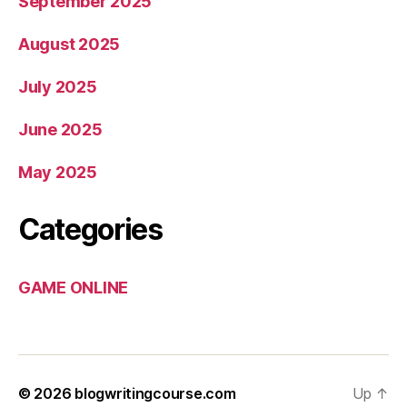
September 2025
August 2025
July 2025
June 2025
May 2025
Categories
GAME ONLINE
© 2026
blogwritingcourse.com
Up
↑