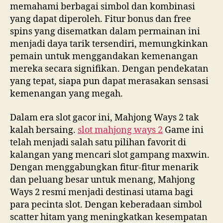
memahami berbagai simbol dan kombinasi
yang dapat diperoleh. Fitur bonus dan free
spins yang disematkan dalam permainan ini
menjadi daya tarik tersendiri, memungkinkan
pemain untuk menggandakan kemenangan
mereka secara signifikan. Dengan pendekatan
yang tepat, siapa pun dapat merasakan sensasi
kemenangan yang megah.
Dalam era slot gacor ini, Mahjong Ways 2 tak
kalah bersaing.
slot mahjong ways 2
Game ini
telah menjadi salah satu pilihan favorit di
kalangan yang mencari slot gampang maxwin.
Dengan menggabungkan fitur-fitur menarik
dan peluang besar untuk menang, Mahjong
Ways 2 resmi menjadi destinasi utama bagi
para pecinta slot. Dengan keberadaan simbol
scatter hitam yang meningkatkan kesempatan