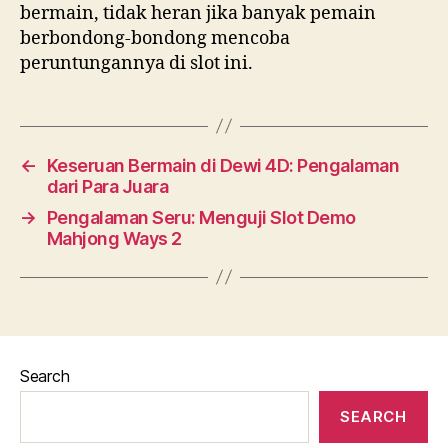
bermain, tidak heran jika banyak pemain
berbondong-bondong mencoba
peruntungannya di slot ini.
←
Keseruan Bermain di Dewi 4D: Pengalaman
dari Para Juara
→
Pengalaman Seru: Menguji Slot Demo
Mahjong Ways 2
Search
SEARCH