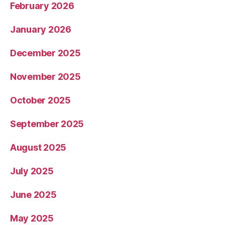
February 2026
January 2026
December 2025
November 2025
October 2025
September 2025
August 2025
July 2025
June 2025
May 2025