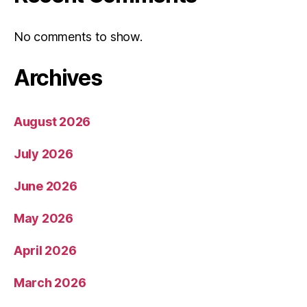
No comments to show.
Archives
August 2026
July 2026
June 2026
May 2026
April 2026
March 2026