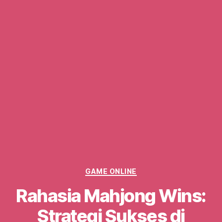
Categories
GAME ONLINE
Rahasia Mahjong Wins:
Strategi Sukses di