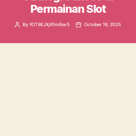
Permainan Slot
By
fOT8EJXjf0m8ov5
October 19, 2025
Post
Post
author
date
Di permainan slot games, Mahjong Wins sudah
mendapatkan perhatian banyak pemain
dengan mekanisme gameplay yang unik serta
menggembirakan. Slot ini merupakan salah
satu serangkaian permainan slot yang makin
diminati, khususnya di antara pencinta game
online. Dengan perpaduan unsur strategi dan
keberuntungan, Mahjong Wins menawarkan
pengalaman bermain yang sangat seru dan
penuh tantangan. Dalam artikel ini, kami ingin