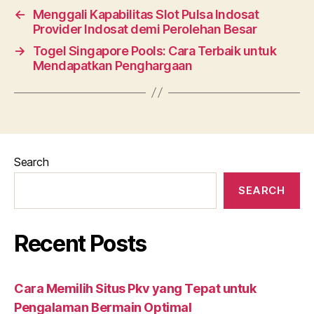
←
Menggali Kapabilitas Slot Pulsa Indosat
Provider Indosat demi Perolehan Besar
→
Togel Singapore Pools: Cara Terbaik untuk
Mendapatkan Penghargaan
Search
SEARCH
Recent Posts
Cara Memilih Situs Pkv yang Tepat untuk
Pengalaman Bermain Optimal