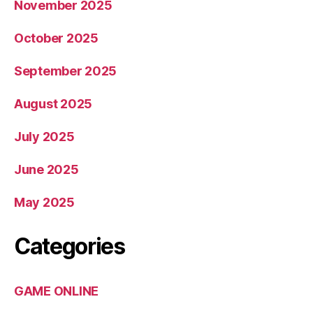
November 2025
October 2025
September 2025
August 2025
July 2025
June 2025
May 2025
Categories
GAME ONLINE