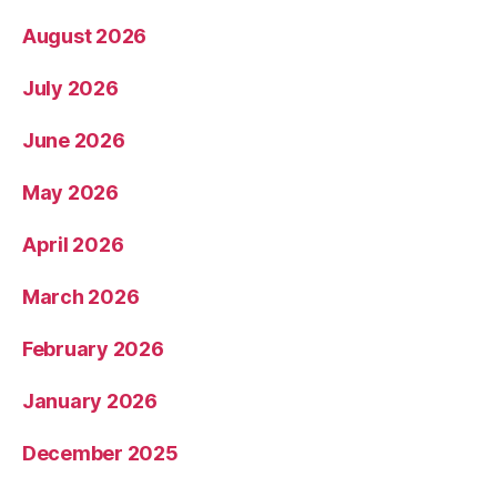
August 2026
July 2026
June 2026
May 2026
April 2026
March 2026
February 2026
January 2026
December 2025