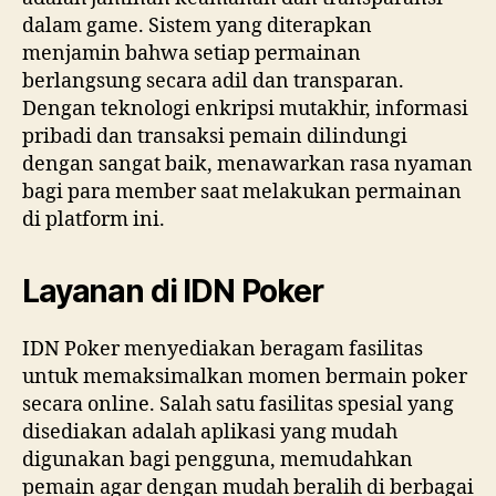
dalam game. Sistem yang diterapkan
menjamin bahwa setiap permainan
berlangsung secara adil dan transparan.
Dengan teknologi enkripsi mutakhir, informasi
pribadi dan transaksi pemain dilindungi
dengan sangat baik, menawarkan rasa nyaman
bagi para member saat melakukan permainan
di platform ini.
Layanan di IDN Poker
IDN Poker menyediakan beragam fasilitas
untuk memaksimalkan momen bermain poker
secara online. Salah satu fasilitas spesial yang
disediakan adalah aplikasi yang mudah
digunakan bagi pengguna, memudahkan
pemain agar dengan mudah beralih di berbagai