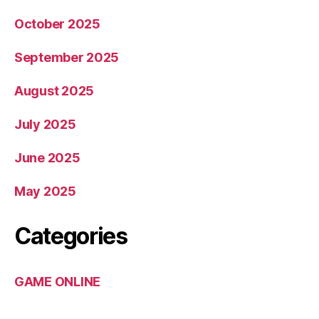
October 2025
September 2025
August 2025
July 2025
June 2025
May 2025
Categories
GAME ONLINE