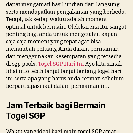
dapat mengamati hasil undian dari langsung
serta mendapatkan pengalaman yang berbeda.
Tetapi, tak setiap waktu adalah moment
optimal untuk bermain. Oleh karena itu, sangat
penting bagi anda untuk mengetahui kapan
saja saja moment yang tepat agar bisa
menambah peluang Anda dalam permainan
dan menggunakan kesempatan yang tersedia
di sgp pools.
Togel SGP Hari Ini
Ayo kita simak
lihat info lebih lanjut lanjut tentang togel hari
ini serta apa yang harus anda cermati sebelum
berpartisipasi ikut dalam permainan ini.
Jam Terbaik bagi Bermain
Togel SGP
Waktu yang ideal bagi main togel SGP amat