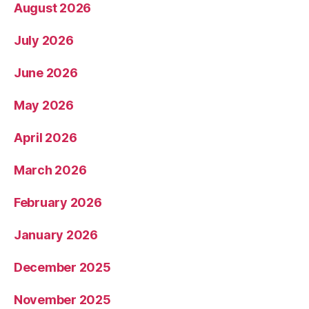
August 2026
July 2026
June 2026
May 2026
April 2026
March 2026
February 2026
January 2026
December 2025
November 2025