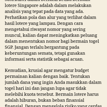
lotere Singapore adalah dalam melakukan
analisis yang tepat pada data yang ada.
Perhatikan pola dan alur yang terlihat dalam
hasil lotere yang lampau. Dengan cara
mengetahui riwayat nomor yang sering
muncul, kalian dapat meningkatkan peluang
dalam menentukan nomor bagi bermain togel
SGP. Jangan terlalu bergantung pada
keberuntungan semata, tetapi gunakan
informasi serta statistik sebagai acuan.
Kemudian, krusial agar mengatur budget
permainan kalian dengan baik. Tentukan
jumlah dana yang ingin Anda masukkan dalam
togel hari ini dan jangan lupa agar tidak
melebihi kuota tersebut. Bermain lotere harus
adalah hiburan, bukan beban finansial
finansial. Dengan mengelola risiko yang cerdas