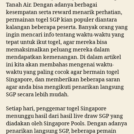
Tanah Air. Dengan adanya berbagai
kesempatan serta reward menarik perhatian,
permainan togel SGP kian populer diantara
kalangan beberapa peserta. Banyak orang yang
ingin mencari info tentang waktu-waktu yang
tepat untuk ikut togel, agar mereka bisa
memaksimalkan peluang mereka dalam
mendapatkan kemenangan. Di dalam artikel
ini kita akan membahas mengenai waktu-
waktu yang paling cocok agar bermain togel
Singapore, dan memberikan beberapa saran
agar anda bisa mengikuti penarikan langsung
SGP secara lebih mudah.
Setiap hari, penggemar togel Singapore
menunggu hasil dari hasil live draw SGP yang
diadakan oleh Singapore Pools. Dengan adanya
penarikan langsung SGP, beberapa pemain