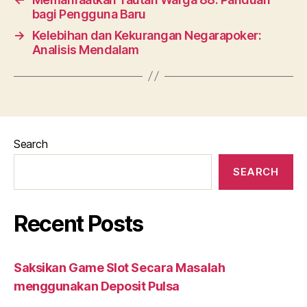
bagi Pengguna Baru
→
Kelebihan dan Kekurangan Negarapoker:
Analisis Mendalam
Search
SEARCH
Recent Posts
Saksikan Game Slot Secara Masalah
menggunakan Deposit Pulsa