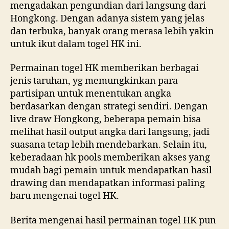
mengadakan pengundian dari langsung dari
Hongkong. Dengan adanya sistem yang jelas
dan terbuka, banyak orang merasa lebih yakin
untuk ikut dalam togel HK ini.
Permainan togel HK memberikan berbagai
jenis taruhan, yg memungkinkan para
partisipan untuk menentukan angka
berdasarkan dengan strategi sendiri. Dengan
live draw Hongkong, beberapa pemain bisa
melihat hasil output angka dari langsung, jadi
suasana tetap lebih mendebarkan. Selain itu,
keberadaan hk pools memberikan akses yang
mudah bagi pemain untuk mendapatkan hasil
drawing dan mendapatkan informasi paling
baru mengenai togel HK.
Berita mengenai hasil permainan togel HK pun