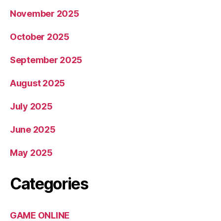
November 2025
October 2025
September 2025
August 2025
July 2025
June 2025
May 2025
Categories
GAME ONLINE