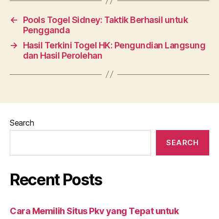
←
Pools Togel Sidney: Taktik Berhasil untuk
Pengganda
→
Hasil Terkini Togel HK: Pengundian Langsung
dan Hasil Perolehan
Search
SEARCH
Recent Posts
Cara Memilih Situs Pkv yang Tepat untuk