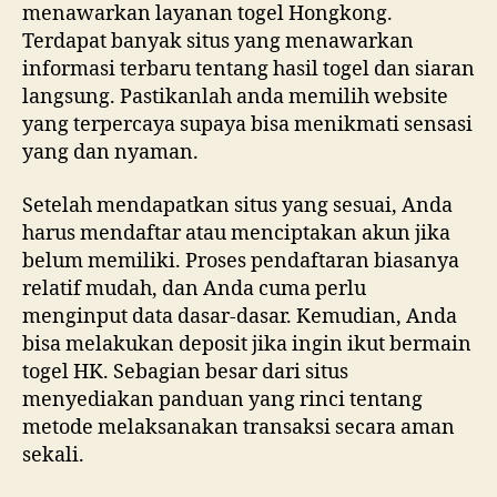
menawarkan layanan togel Hongkong.
Terdapat banyak situs yang menawarkan
informasi terbaru tentang hasil togel dan siaran
langsung. Pastikanlah anda memilih website
yang terpercaya supaya bisa menikmati sensasi
yang dan nyaman.
Setelah mendapatkan situs yang sesuai, Anda
harus mendaftar atau menciptakan akun jika
belum memiliki. Proses pendaftaran biasanya
relatif mudah, dan Anda cuma perlu
menginput data dasar-dasar. Kemudian, Anda
bisa melakukan deposit jika ingin ikut bermain
togel HK. Sebagian besar dari situs
menyediakan panduan yang rinci tentang
metode melaksanakan transaksi secara aman
sekali.