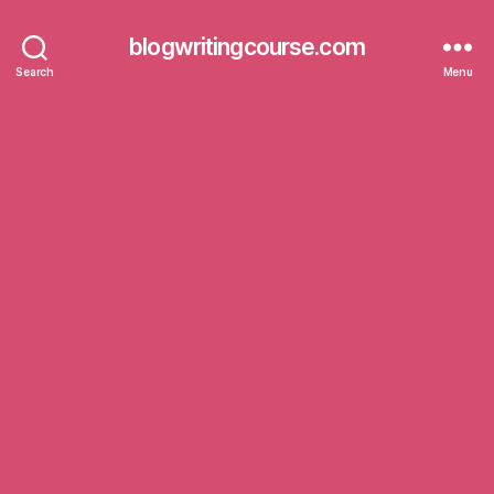
blogwritingcourse.com
Search
Menu