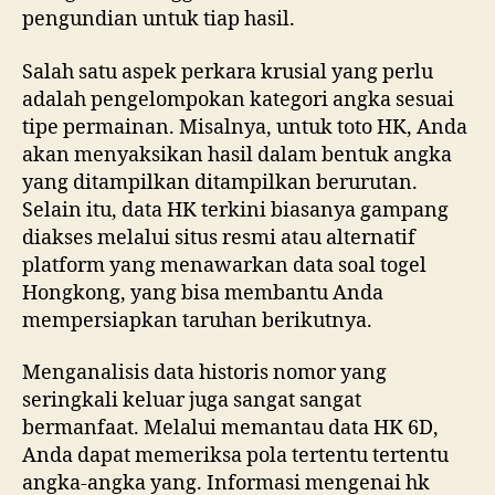
pengundian untuk tiap hasil.
Salah satu aspek perkara krusial yang perlu
adalah pengelompokan kategori angka sesuai
tipe permainan. Misalnya, untuk toto HK, Anda
akan menyaksikan hasil dalam bentuk angka
yang ditampilkan ditampilkan berurutan.
Selain itu, data HK terkini biasanya gampang
diakses melalui situs resmi atau alternatif
platform yang menawarkan data soal togel
Hongkong, yang bisa membantu Anda
mempersiapkan taruhan berikutnya.
Menganalisis data historis nomor yang
seringkali keluar juga sangat sangat
bermanfaat. Melalui memantau data HK 6D,
Anda dapat memeriksa pola tertentu tertentu
angka-angka yang. Informasi mengenai hk