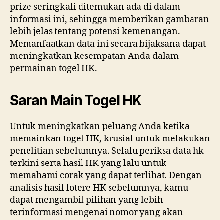
prize seringkali ditemukan ada di dalam
informasi ini, sehingga memberikan gambaran
lebih jelas tentang potensi kemenangan.
Memanfaatkan data ini secara bijaksana dapat
meningkatkan kesempatan Anda dalam
permainan togel HK.
Saran Main Togel HK
Untuk meningkatkan peluang Anda ketika
memainkan togel HK, krusial untuk melakukan
penelitian sebelumnya. Selalu periksa data hk
terkini serta hasil HK yang lalu untuk
memahami corak yang dapat terlihat. Dengan
analisis hasil lotere HK sebelumnya, kamu
dapat mengambil pilihan yang lebih
terinformasi mengenai nomor yang akan