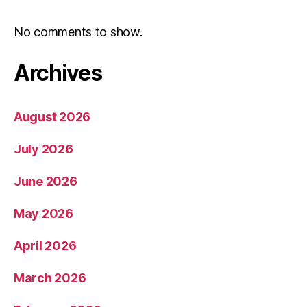
No comments to show.
Archives
August 2026
July 2026
June 2026
May 2026
April 2026
March 2026