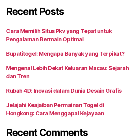
Recent Posts
Cara Memilih Situs Pkv yang Tepat untuk
Pengalaman Bermain Optimal
Bupatitogel: Mengapa Banyak yang Terpikat?
Mengenal Lebih Dekat Keluaran Macau: Sejarah
dan Tren
Rubah 4D: Inovasi dalam Dunia Desain Grafis
Jelajahi Keajaiban Permainan Togel di
Hongkong: Cara Menggapai Kejayaan
Recent Comments