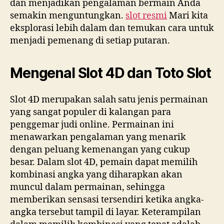
dan menjadikan pengalaman bermain Anda
semakin menguntungkan.
slot resmi
Mari kita
eksplorasi lebih dalam dan temukan cara untuk
menjadi pemenang di setiap putaran.
Mengenal Slot 4D dan Toto Slot
Slot 4D merupakan salah satu jenis permainan
yang sangat populer di kalangan para
penggemar judi online. Permainan ini
menawarkan pengalaman yang menarik
dengan peluang kemenangan yang cukup
besar. Dalam slot 4D, pemain dapat memilih
kombinasi angka yang diharapkan akan
muncul dalam permainan, sehingga
memberikan sensasi tersendiri ketika angka-
angka tersebut tampil di layar. Keterampilan