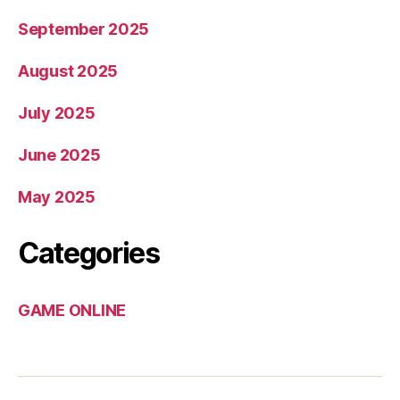
September 2025
August 2025
July 2025
June 2025
May 2025
Categories
GAME ONLINE