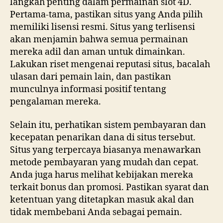
langkah penting dalam permainan slot 4D.
Pertama-tama, pastikan situs yang Anda pilih
memiliki lisensi resmi. Situs yang terlisensi
akan menjamin bahwa semua permainan
mereka adil dan aman untuk dimainkan.
Lakukan riset mengenai reputasi situs, bacalah
ulasan dari pemain lain, dan pastikan
munculnya informasi positif tentang
pengalaman mereka.
Selain itu, perhatikan sistem pembayaran dan
kecepatan penarikan dana di situs tersebut.
Situs yang terpercaya biasanya menawarkan
metode pembayaran yang mudah dan cepat.
Anda juga harus melihat kebijakan mereka
terkait bonus dan promosi. Pastikan syarat dan
ketentuan yang ditetapkan masuk akal dan
tidak membebani Anda sebagai pemain.