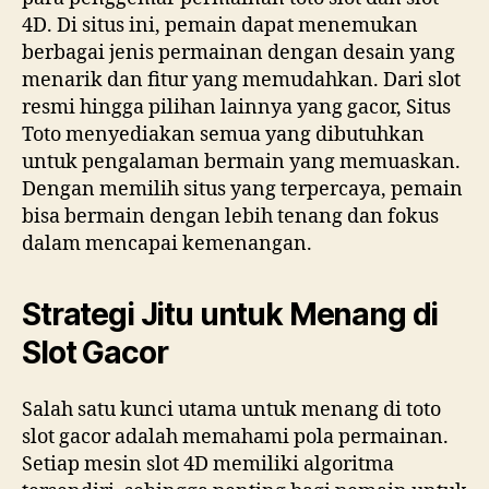
4D. Di situs ini, pemain dapat menemukan
berbagai jenis permainan dengan desain yang
menarik dan fitur yang memudahkan. Dari slot
resmi hingga pilihan lainnya yang gacor, Situs
Toto menyediakan semua yang dibutuhkan
untuk pengalaman bermain yang memuaskan.
Dengan memilih situs yang terpercaya, pemain
bisa bermain dengan lebih tenang dan fokus
dalam mencapai kemenangan.
Strategi Jitu untuk Menang di
Slot Gacor
Salah satu kunci utama untuk menang di toto
slot gacor adalah memahami pola permainan.
Setiap mesin slot 4D memiliki algoritma