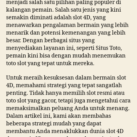
menjadi salah satu pilihan paling populer di
kalangan pemain. Salah satu jenis yang kini
semakin diminati adalah slot 4D, yang
menawarkan pengalaman bermain yang lebih
menarik dan potensi kemenangan yang lebih
besar. Dengan berbagai situs yang
menyediakan layanan ini, seperti Situs Toto,
pemain kini bisa dengan mudah menemukan
toto slot yang tepat untuk mereka.
Untuk meraih kesuksesan dalam bermain slot
4D, memahami strategi yang tepat sangatlah
penting. Tidak hanya memilih slot resmi atau
toto slot yang gacor, tetapi juga mengetahui cara
memaksimalkan peluang Anda untuk menang.
Dalam artikel ini, kami akan membahas
beberapa strategi mudah yang dapat
membantu Anda menaklukkan dunia slot 4D