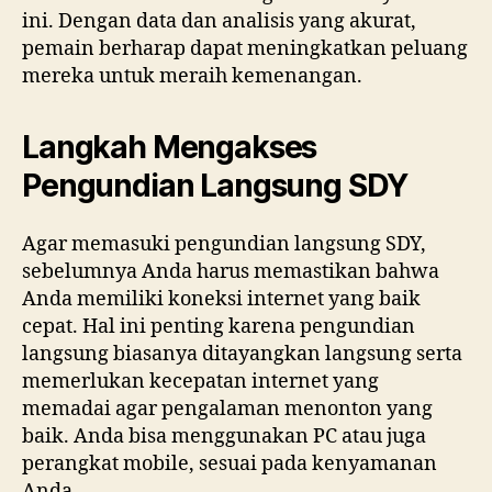
ini. Dengan data dan analisis yang akurat,
pemain berharap dapat meningkatkan peluang
mereka untuk meraih kemenangan.
Langkah Mengakses
Pengundian Langsung SDY
Agar memasuki pengundian langsung SDY,
sebelumnya Anda harus memastikan bahwa
Anda memiliki koneksi internet yang baik
cepat. Hal ini penting karena pengundian
langsung biasanya ditayangkan langsung serta
memerlukan kecepatan internet yang
memadai agar pengalaman menonton yang
baik. Anda bisa menggunakan PC atau juga
perangkat mobile, sesuai pada kenyamanan
Anda.