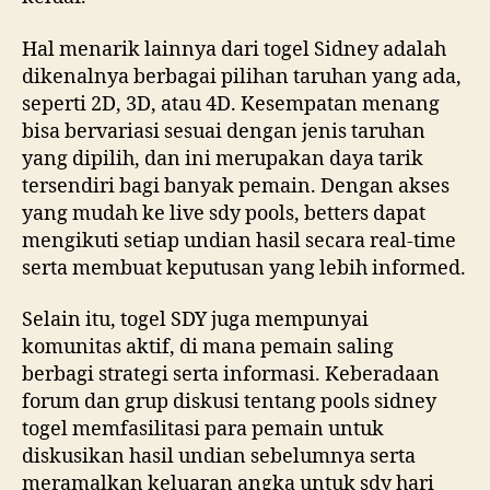
Hal menarik lainnya dari togel Sidney adalah
dikenalnya berbagai pilihan taruhan yang ada,
seperti 2D, 3D, atau 4D. Kesempatan menang
bisa bervariasi sesuai dengan jenis taruhan
yang dipilih, dan ini merupakan daya tarik
tersendiri bagi banyak pemain. Dengan akses
yang mudah ke live sdy pools, betters dapat
mengikuti setiap undian hasil secara real-time
serta membuat keputusan yang lebih informed.
Selain itu, togel SDY juga mempunyai
komunitas aktif, di mana pemain saling
berbagi strategi serta informasi. Keberadaan
forum dan grup diskusi tentang pools sidney
togel memfasilitasi para pemain untuk
diskusikan hasil undian sebelumnya serta
meramalkan keluaran angka untuk sdy hari