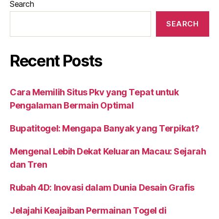
Search
SEARCH
Recent Posts
Cara Memilih Situs Pkv yang Tepat untuk
Pengalaman Bermain Optimal
Bupatitogel: Mengapa Banyak yang Terpikat?
Mengenal Lebih Dekat Keluaran Macau: Sejarah
dan Tren
Rubah 4D: Inovasi dalam Dunia Desain Grafis
Jelajahi Keajaiban Permainan Togel di