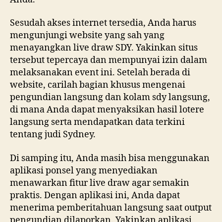
Sesudah akses internet tersedia, Anda harus
mengunjungi website yang sah yang
menayangkan live draw SDY. Yakinkan situs
tersebut tepercaya dan mempunyai izin dalam
melaksanakan event ini. Setelah berada di
website, carilah bagian khusus mengenai
pengundian langsung dan kolam sdy langsung,
di mana Anda dapat menyaksikan hasil lotere
langsung serta mendapatkan data terkini
tentang judi Sydney.
Di samping itu, Anda masih bisa menggunakan
aplikasi ponsel yang menyediakan
menawarkan fitur live draw agar semakin
praktis. Dengan aplikasi ini, Anda dapat
menerima pemberitahuan langsung saat output
pengundian dilaporkan. Yakinkan aplikasi