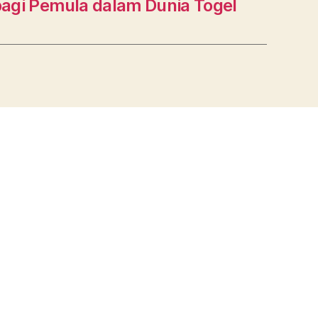
agi Pemula dalam Dunia Togel
s