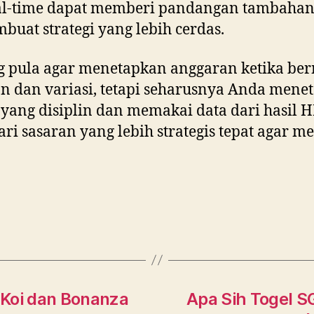
al-time dapat memberi pandangan tambahan 
uat strategi yang lebih cerdas.
g pula agar menetapkan anggaran ketika berm
 dan variasi, tetapi seharusnya Anda menet
ang disiplin dan memakai data dari hasil 
dari sasaran yang lebih strategis tepat aga
 Koi dan Bonanza
Apa Sih Togel S