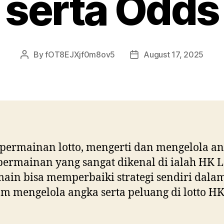
serta Odds
By
fOT8EJXjf0m8ov5
August 17, 2025
Post
Post
author
date
 permainan lotto, mengerti dan mengelola a
s permainan yang sangat dikenal di ialah HK 
ain bisa memperbaiki strategi sendiri dalam
am mengelola angka serta peluang di lotto H