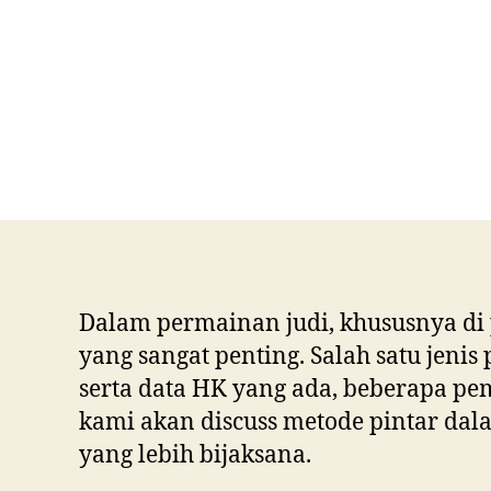
Dalam permainan judi, khususnya di
yang sangat penting. Salah satu jeni
serta data HK yang ada, beberapa pem
kami akan discuss metode pintar dal
yang lebih bijaksana.