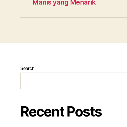
Manis yang Menarik
Search
Recent Posts