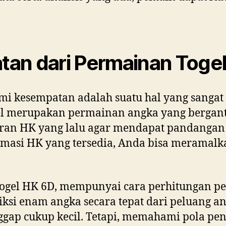
n dari Permainan Toge
 kesempatan adalah suatu hal yang sangat
el merupakan permainan angka yang bergantu
ran HK yang lalu agar mendapat pandangan
rmasi HK yang tersedia, Anda bisa meramalk
i togel HK 6D, mempunyai cara perhitungan p
i enam angka secara tepat dari peluang an
ap cukup kecil. Tetapi, memahami pola pen