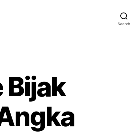
Search
 Bijak
 Angka