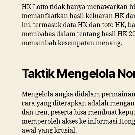
HK Lotto tidak hanya menawarkan hibu
memanfaatkan hasil keluaran HK dari
ini, termasuk data HK dan toto HK, ba
membahas dalam tentang hasil HK 20
menambah kesempatan menang.
Taktik Mengelola N
Mengelola angka didalam permainan t
cara yang diterapkan adalah mengana
dan tren, peserta bisa membuat kepu
memperoleh akses ke informasi Hong K
awal yang krusial.