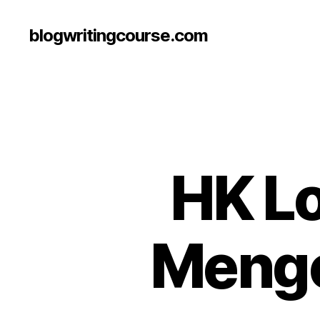
blogwritingcourse.com
HK Lo
Mengo