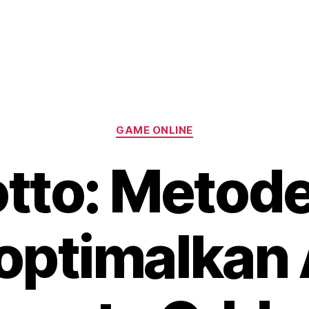
Categories
GAME ONLINE
tto: Metode
ptimalkan