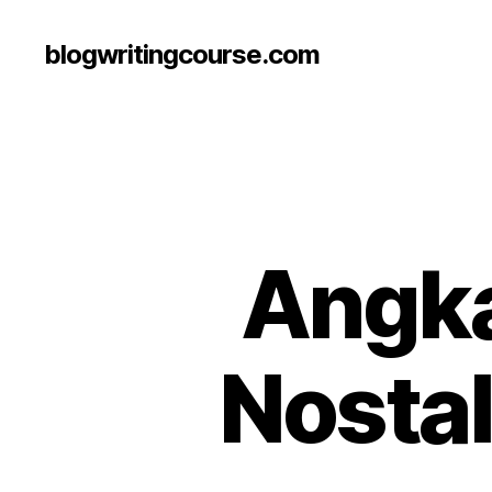
blogwritingcourse.com
Angka
Nostal