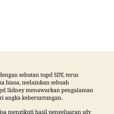
dengan sebutan togel SDY, terus
a biasa, melainkan sebuah
Togel Sidney menawarkan pengalaman
ri angka keberuntungan.
isa mengikuti hasil pengeluaran sdy