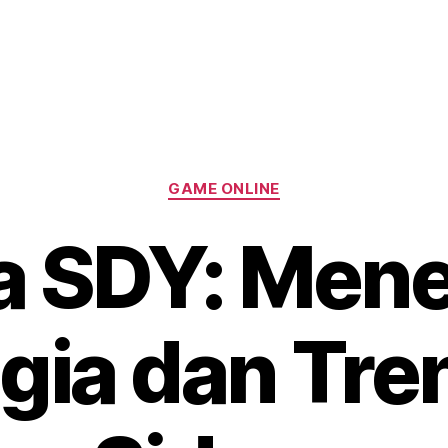
Categories
GAME ONLINE
 SDY: Mene
gia dan Tre