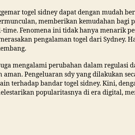
gemar togel sidney dapat dengan mudah berp
ulai bermunculan, memberikan kemudahan bag
al-time. Fenomena ini tidak hanya menarik per
merasakan pengalaman togel dari Sydney. Hal
rkembang.
 juga mengalami perubahan dalam regulasi d
 aman. Pengeluaran sdy yang dilakukan sec
in terhadap bandar togel sidney. Kini, den
melestarikan popularitasnya di era digital, 