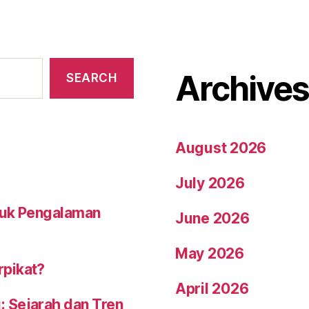
Archive
SEARCH
August 2026
July 2026
tuk Pengalaman
June 2026
May 2026
rpikat?
April 2026
: Sejarah dan Tren