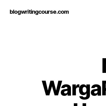
blogwritingcourse.com
WargaP