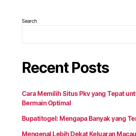
Search
Recent Posts
Cara Memilih Situs Pkv yang Tepat un
Bermain Optimal
Bupatitogel: Mengapa Banyak yang Te
Mengenal Lebih Dekat Keluaran Macau