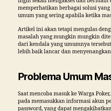
ingin sekali mengakses dan bermain d
memperhatikan berbagai solusi yan
umum yang sering apabila ketika mas
Artikel ini akan tetapi mengulas de
masalah yang mungkin mungkin ditem
dari kendala yang umumnya tersebut
lebih baik lancar dan menyenangkan
Problema Umum Mas
Saat mencoba masuk ke Warga Poker, 
pada memasukkan informasi akun pen
password, yang dapat mengakibatkan 