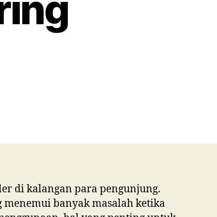
ring
ler di kalangan para pengunjung.
ng menemui banyak masalah ketika