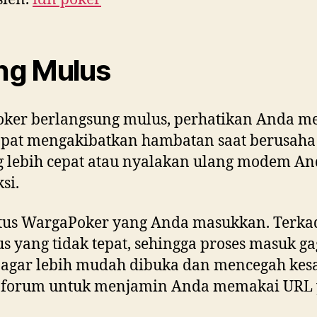
ng Mulus
ker berlangsung mulus, perhatikan Anda mem
apat mengakibatkan hambatan saat berusaha
ang lebih cepat atau nyalakan ulang modem A
si.
tus WargaPoker yang Anda masukkan. Terkad
 yang tidak tepat, sehingga proses masuk g
agar lebih mudah dibuka dan mencegah kesa
au forum untuk menjamin Anda memakai URL 