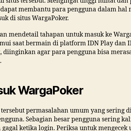
i situs tersebut. Mengingat tinggi minat da
g dapat membantu para pengguna dalam hal 
uk di situs WargaPoker.
ngan mendetail tahapan untuk masuk ke Warg
ui saat bermain di platform IDN Play dan I
, diinginkan agar para pengguna bisa meras
.
uk WargaPoker
tersebut permasalahan umum yang sering dih
gguna. Sebagian besar pengguna sering kal
gagal ketika login. Periksa untuk mengecek 