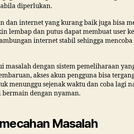
abila diperlukan.
an dan internet yang kurang baik juga bisa
 lembap dan putus dapat membuat user kesu
ambungan internet stabil sehingga mencoba
 masalah dengan sistem pemeliharaan yang 
pembaruan, akses akun pengguna bisa tergan
tuk menunggu sejenak waktu dan coba lagi na
i bermain dengan nyaman.
emecahan Masalah