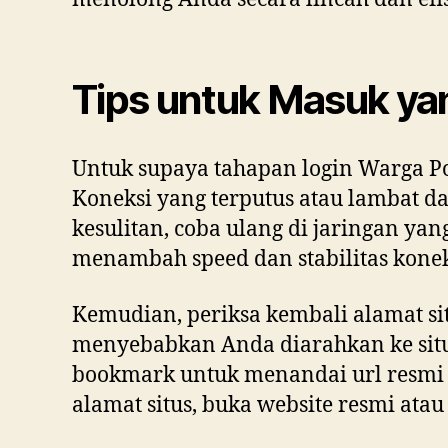
Tips untuk Masuk ya
Untuk supaya tahapan login Warga Po
Koneksi yang terputus atau lambat d
kesulitan, coba ulang di jaringan y
menambah speed dan stabilitas konek
Kemudian, periksa kembali alamat si
menyebabkan Anda diarahkan ke situs
bookmark untuk menandai url resmi 
alamat situs, buka website resmi at