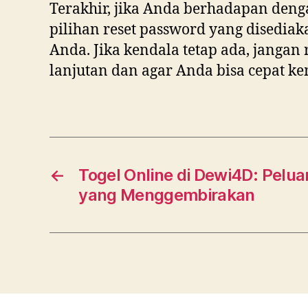
Terakhir, jika Anda berhadapan denga
pilihan reset password yang disedia
Anda. Jika kendala tetap ada, jang
lanjutan dan agar Anda bisa cepat k
←
Togel Online di Dewi4D: Pel
yang Menggembirakan