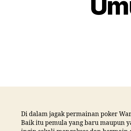
Umu
Di dalam jagak permainan poker Warga
Baik itu pemula yang baru maupun y