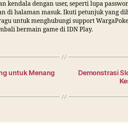
n kendala dengan user, seperti lupa passwor
kan di halaman masuk. Ikuti petunjuk yang 
an ragu untuk menghubungi support WargaPo
embali bermain game di IDN Play.
uang untuk Menang
Demonstrasi Sl
Ke