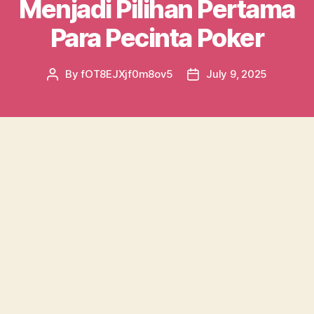
Menjadi Pilihan Pertama
Para Pecinta Poker
By
fOT8EJXjf0m8ov5
July 9, 2025
Post
Post
author
date
Di dalam permainan poker, poker telah jadi
sebagai salah satu game yang sangat disukai
oleh banyak banyak orang. Di antara berbagai
berbagai portal yang memberikan pengalaman
permainan poker online, Kuda Poker terlihat
sebagai pilihan utama untuk para penggemar
poker di Tanah Air. Dengan beragam fitur
menarik serta tampilan yang ramah pengguna,
Kuda Poker menawarkan suasana yang bagi