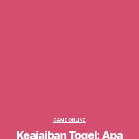
Categories
GAME ONLINE
Keajaiban Togel: Apa