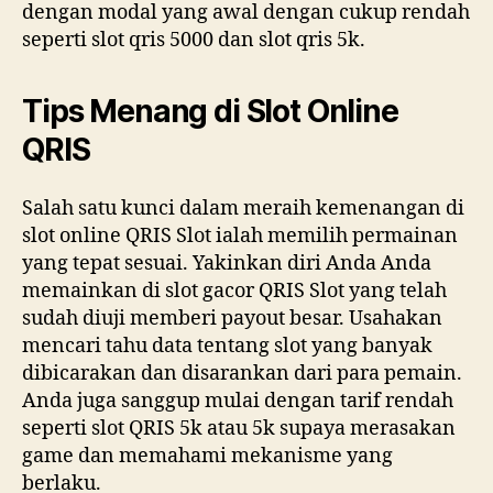
dengan modal yang awal dengan cukup rendah
seperti slot qris 5000 dan slot qris 5k.
Tips Menang di Slot Online
QRIS
Salah satu kunci dalam meraih kemenangan di
slot online QRIS Slot ialah memilih permainan
yang tepat sesuai. Yakinkan diri Anda Anda
memainkan di slot gacor QRIS Slot yang telah
sudah diuji memberi payout besar. Usahakan
mencari tahu data tentang slot yang banyak
dibicarakan dan disarankan dari para pemain.
Anda juga sanggup mulai dengan tarif rendah
seperti slot QRIS 5k atau 5k supaya merasakan
game dan memahami mekanisme yang
berlaku.