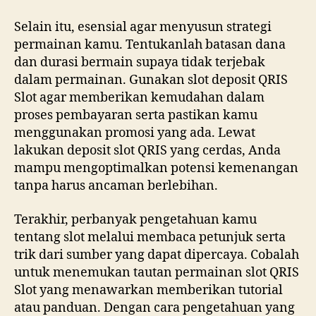
Selain itu, esensial agar menyusun strategi
permainan kamu. Tentukanlah batasan dana
dan durasi bermain supaya tidak terjebak
dalam permainan. Gunakan slot deposit QRIS
Slot agar memberikan kemudahan dalam
proses pembayaran serta pastikan kamu
menggunakan promosi yang ada. Lewat
lakukan deposit slot QRIS yang cerdas, Anda
mampu mengoptimalkan potensi kemenangan
tanpa harus ancaman berlebihan.
Terakhir, perbanyak pengetahuan kamu
tentang slot melalui membaca petunjuk serta
trik dari sumber yang dapat dipercaya. Cobalah
untuk menemukan tautan permainan slot QRIS
Slot yang menawarkan memberikan tutorial
atau panduan. Dengan cara pengetahuan yang