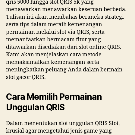
qris 5000 hingga slot QRIS 5k yang
menawarkan menawarkan keseruan berbeda.
Tulisan ini akan membahas beraneka strategi
serta tips dalam meraih kemenangan
permainan melalui slot via QRIS, serta
memanfaatkan bermacam fitur yang
ditawarkan disediakan dari slot online QRIS.
Kami akan menjelaskan cara metode
memaksimalkan kemenangan serta
meningkatkan peluang Anda dalam bermain
slot gacor QRIS.
Cara Memilih Permainan
Unggulan QRIS
Dalam menentukan slot unggulan QRIS Slot,
krusial agar mengetahui jenis game yang