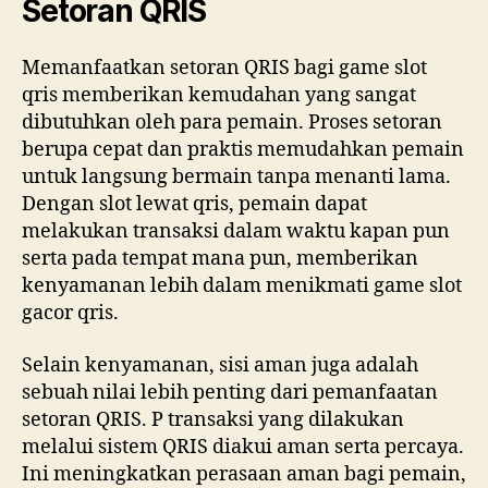
Setoran QRIS
Memanfaatkan setoran QRIS bagi game slot
qris memberikan kemudahan yang sangat
dibutuhkan oleh para pemain. Proses setoran
berupa cepat dan praktis memudahkan pemain
untuk langsung bermain tanpa menanti lama.
Dengan slot lewat qris, pemain dapat
melakukan transaksi dalam waktu kapan pun
serta pada tempat mana pun, memberikan
kenyamanan lebih dalam menikmati game slot
gacor qris.
Selain kenyamanan, sisi aman juga adalah
sebuah nilai lebih penting dari pemanfaatan
setoran QRIS. P transaksi yang dilakukan
melalui sistem QRIS diakui aman serta percaya.
Ini meningkatkan perasaan aman bagi pemain,