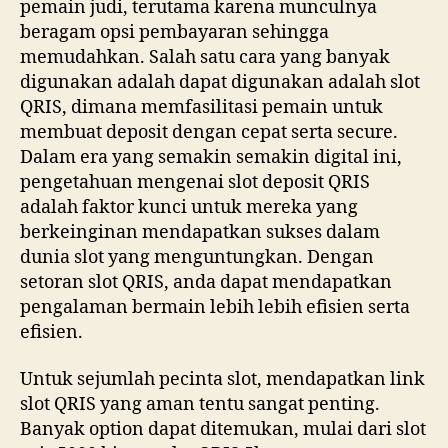
pemain judi, terutama karena munculnya
beragam opsi pembayaran sehingga
memudahkan. Salah satu cara yang banyak
digunakan adalah dapat digunakan adalah slot
QRIS, dimana memfasilitasi pemain untuk
membuat deposit dengan cepat serta secure.
Dalam era yang semakin semakin digital ini,
pengetahuan mengenai slot deposit QRIS
adalah faktor kunci untuk mereka yang
berkeinginan mendapatkan sukses dalam
dunia slot yang menguntungkan. Dengan
setoran slot QRIS, anda dapat mendapatkan
pengalaman bermain lebih lebih efisien serta
efisien.
Untuk sejumlah pecinta slot, mendapatkan link
slot QRIS yang aman tentu sangat penting.
Banyak option dapat ditemukan, mulai dari slot