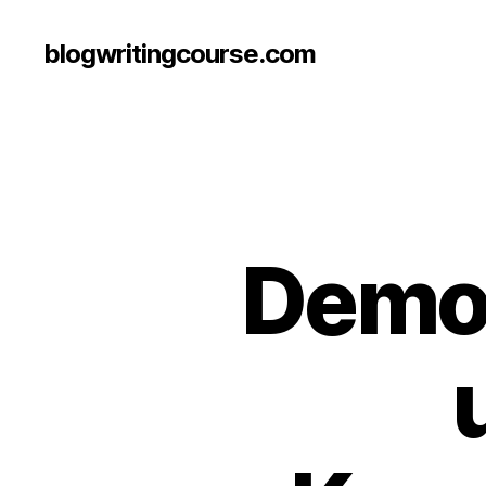
blogwritingcourse.com
Demo 