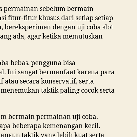
nis permainan sebelum bermain
itur-fitur khusus dari setiap setiap
, bereksperimen dengan uji coba slot
yang ada, agar ketika memutuskan
oba bebas, pengguna bisa
l. Ini sangat bermanfaat karena para
atau secara konservatif, serta
 menemukan taktik paling cocok serta
alam bermain permainan uji coba.
apa beberapa kemenangan kecil.
angun taktik yang lebih kuat serta