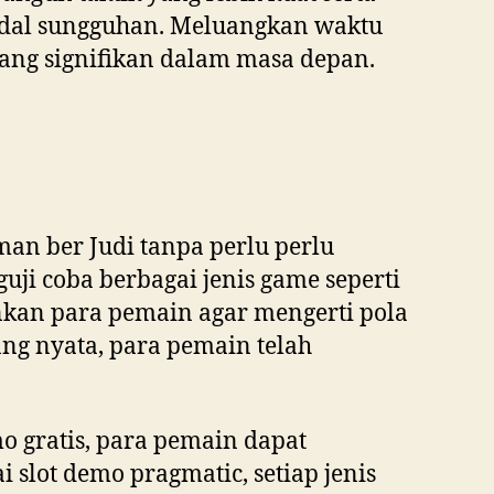
dal sungguhan. Meluangkan waktu
ang signifikan dalam masa depan.
n ber Judi tanpa perlu perlu
i coba berbagai jenis game seperti
kan para pemain agar mengerti pola
ng nyata, para pemain telah
 gratis, para pemain dapat
 slot demo pragmatic, setiap jenis