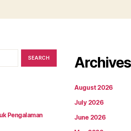
Archive
SEARCH
August 2026
July 2026
tuk Pengalaman
June 2026