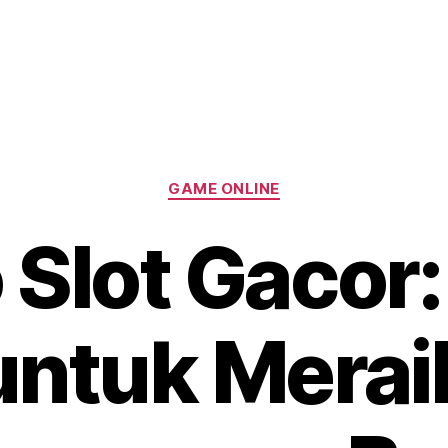
Categories
GAME ONLINE
Slot Gacor:
untuk Merai