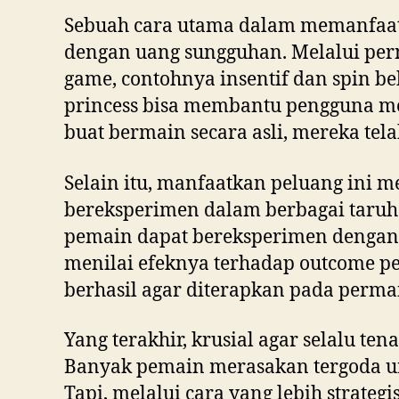
Sebuah cara utama dalam memanfaatk
dengan uang sungguhan. Melalui perma
game, contohnya insentif dan spin be
princess bisa membantu pengguna men
buat bermain secara asli, mereka te
Selain itu, manfaatkan peluang ini 
bereksperimen dalam berbagai taruha
pemain dapat bereksperimen dengan an
menilai efeknya terhadap outcome pe
berhasil agar diterapkan pada permain
Yang terakhir, krusial agar selalu t
Banyak pemain merasakan tergoda un
Tapi, melalui cara yang lebih strateg