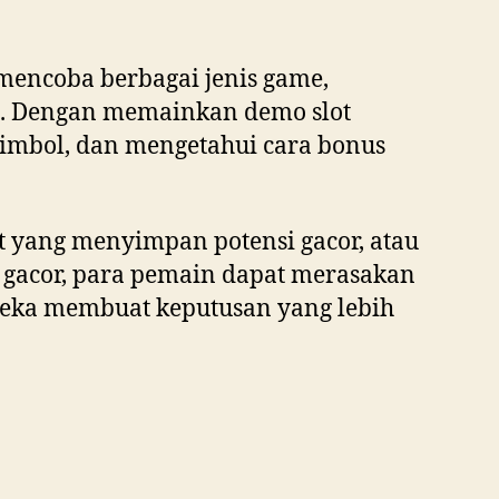
 mencoba berbagai jenis game,
ial. Dengan memainkan demo slot
simbol, dan mengetahui cara bonus
 yang menyimpan potensi gacor, atau
gacor, para pemain dapat merasakan
eka membuat keputusan yang lebih