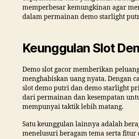
memperbesar kemungkinan agar mena
dalam permainan demo starlight putr
Keunggulan Slot De
Demo slot gacor memberikan peluang
menghabiskan uang nyata. Dengan car
slot demo putri dan demo starlight pr
dari permainan dan kesempatan untu
mempunyai taktik lebih matang.
Satu keunggulan lainnya adalah bera
menelusuri beragam tema serta fitur 