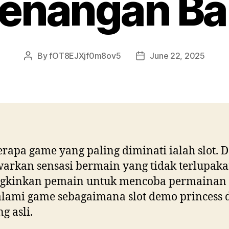
enangan Ba
By
fOT8EJXjf0m8ov5
June 22, 2025
Post
Post
author
date
rapa game yang paling diminati ialah slot. 
rkan sensasi bermain yang tidak terlupakan.
ngkinkan pemain untuk mencoba permainan 
mi game sebagaimana slot demo princess da
 asli.