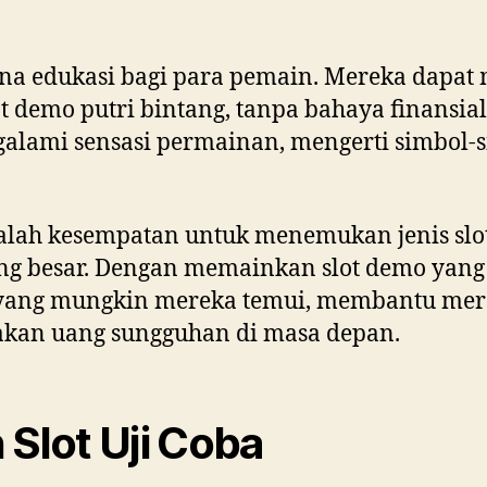
rana edukasi bagi para pemain. Mereka dapat
lot demo putri bintang, tanpa bahaya finans
alami sensasi permainan, mengerti simbol-
alah kesempatan untuk menemukan jenis slot
 besar. Dengan memainkan slot demo yang 
 yang mungkin mereka temui, membantu mer
nakan uang sungguhan di masa depan.
Slot Uji Coba