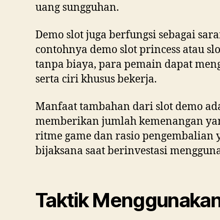
uang sungguhan.
Demo slot juga berfungsi sebagai sa
contohnya demo slot princess atau s
tanpa biaya, para pemain dapat meng
serta ciri khusus bekerja.
Manfaat tambahan dari slot demo ad
memberikan jumlah kemenangan yang
ritme game dan rasio pengembalian
bijaksana saat berinvestasi menggu
Taktik Menggunakan 